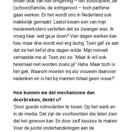
onder druk van hun omgeving – het schoolplein, de
(schoon)familie, de echtgenoot – toch parttime
gaan werken. En het wordt ons in Nederland ook
makkelijk gemaakt. Laatst kwam een van mijn
medewerksters vertellen dat ze zwanger was. Ik
vroeg haar: wat ga je doen? Vier dagen werken kan
hier, maar drie wordt wel erg lastig. Toen gaf ze aan
dat ze het liefst drie dagen wilde. Mijn mimiek
verraadde me al. Toen zei ze: ‘Maar ik wíl ook
helemaal niet worden zoals jij!’ Haha. Maar toch is
het gek. Waarom moeten wij als vrouwen daarover
nadenken en is het bij mannen totaal geen issue?’
Hoe kunnen we dat mechanisme dan
doorbreken, denkt u?
‘Door goede rolmodellen te tonen. Op het werk en
in de media. Dat zijn de voorbeelden die laten zien
dat het gewoon kan. En door zelf keuzes te maken.
Voer de juiste onderhandelingen aan de