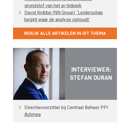
grondstof van het ai-tijdperk
David Knibbe (NN Group): ‘Leiderschap
begint waar de analyse ophoudt’
BEKIJK ALLE ARTIKELEN IN DIT THEMA
INTERVIEWER:
STEFAN DURAN
Directievoorzitter bij Centraal Beheer PPI
Achmea