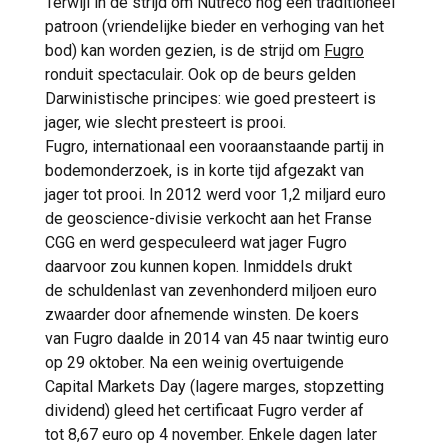
Terwijl in de strijd om Nutreco nog een traditioneel
patroon (vriendelijke bieder en verhoging van het
bod) kan worden gezien, is de strijd om
Fugro
ronduit spectaculair. Ook op de beurs gelden
Darwinistische principes: wie goed presteert is
jager, wie slecht presteert is prooi.
Fugro, internationaal een vooraanstaande partij in
bodemonderzoek, is in korte tijd afgezakt van
jager tot prooi. In 2012 werd voor 1,2 miljard euro
de geoscience-divisie verkocht aan het Franse
CGG en werd gespeculeerd wat jager Fugro
daarvoor zou kunnen kopen. Inmiddels drukt
de schuldenlast van zevenhonderd miljoen euro
zwaarder door afnemende winsten. De koers
van Fugro daalde in 2014 van 45 naar twintig euro
op 29 oktober. Na een weinig overtuigende
Capital Markets Day (lagere marges, stopzetting
dividend) gleed het certificaat Fugro verder af
tot 8,67 euro op 4 november. Enkele dagen later