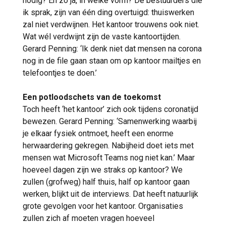
nodig? En zo ja, in welke vorm? De bestuurders die
ik sprak, zijn van één ding overtuigd: thuiswerken
zal niet verdwijnen. Het kantoor trouwens ook niet.
Wat wél verdwijnt zijn de vaste kantoortijden.
Gerard Penning: ‘Ik denk niet dat mensen na corona
nog in de file gaan staan om op kantoor mailtjes en
telefoontjes te doen.’
Een potloodschets van de toekomst
Toch heeft ‘het kantoor’ zich ook tijdens coronatijd
bewezen. Gerard Penning: ‘Samenwerking waarbij
je elkaar fysiek ontmoet, heeft een enorme
herwaardering gekregen. Nabijheid doet iets met
mensen wat Microsoft Teams nog niet kan.’ Maar
hoeveel dagen zijn we straks op kantoor? We
zullen (grofweg) half thuis, half op kantoor gaan
werken, blijkt uit de interviews. Dat heeft natuurlijk
grote gevolgen voor het kantoor. Organisaties
zullen zich af moeten vragen hoeveel