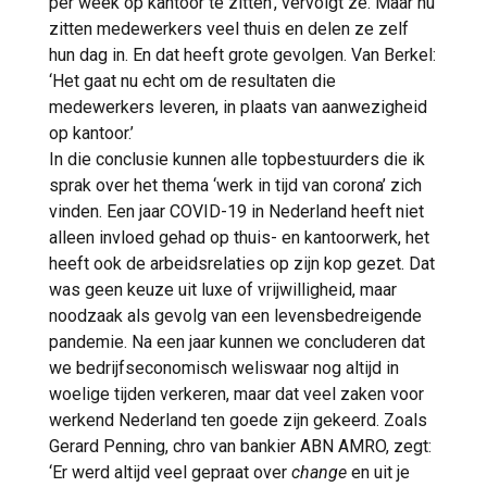
per week op kantoor te zitten’, vervolgt ze. Maar nu
zitten medewerkers veel thuis en delen ze zelf
hun dag in. En dat heeft grote gevolgen. Van Berkel:
‘Het gaat nu echt om de resultaten die
medewerkers leveren, in plaats van aanwezigheid
op kantoor.’
In die conclusie kunnen alle topbestuurders die ik
sprak over het thema ‘werk in tijd van corona’ zich
vinden. Een jaar COVID-19 in Nederland heeft niet
alleen invloed gehad op thuis- en kantoorwerk, het
heeft ook de arbeidsrelaties op zijn kop gezet. Dat
was geen keuze uit luxe of vrijwilligheid, maar
noodzaak als gevolg van een levensbedreigende
pandemie. Na een jaar kunnen we concluderen dat
we bedrijfseconomisch weliswaar nog altijd in
woelige tijden verkeren, maar dat veel zaken voor
werkend Nederland ten goede zijn gekeerd. Zoals
Gerard Penning, chro van bankier ABN AMRO, zegt:
‘Er werd altijd veel gepraat over
change
en uit je