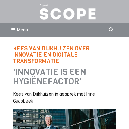
Menu
KEES VAN DIJKHUIZEN OVER
INNOVATIE EN DIGITALE
TRANSFORMATIE
'INNOVATIE IS EEN
HYGIËNEFACTOR'
Kees van Dijkhuizen
in gesprek met
Irine
Gaasbeek