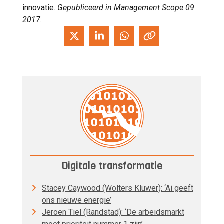
innovatie.
Gepubliceerd in Management Scope 09
2017.
Digitale transformatie
Stacey Caywood (Wolters Kluwer): ‘Ai geeft
ons nieuwe energie’
Jeroen Tiel (Randstad): ‘De arbeidsmarkt