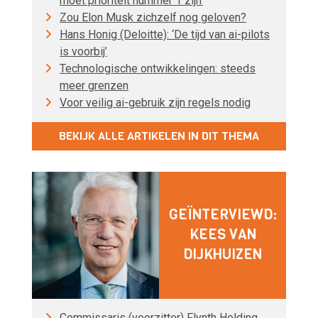
moet prioriteit nummer 1 zijn’
Zou Elon Musk zichzelf nog geloven?
Hans Honig (Deloitte): ‘De tijd van ai-pilots
is voorbij’
Technologische ontwikkelingen: steeds
meer grenzen
Voor veilig ai-gebruik zijn regels nodig
BEKIJK ALLE ARTIKELEN IN DIT THEMA
GEÏNTERVIEWD:
KEES VAN
DIJKHUIZEN
Commissaris (voorzitter) Flynth Holding