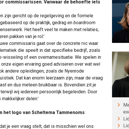
oor commissarissen. Vanwaar de behoefte iets
gen zijn gericht op de regelgeving en de formele
 gebaseerd op de praktijk, gedrag en
boardroom
nsenwerk. Het heeft veel te maken met relaties,
ren pakken van je rol.’
uwe commissaris gaat over de concrete rvc waar
lematiek die speelt in dat specifieke bedrijf, zoals
o-wisseling of een overnamesituatie. We spelen in
r onze eigen ervaring goed adviseren over wat wel
 ook andere opleidingen, zoals de Nyenrode
ïstiek. Dat kan enorm leerzaam zijn, maar de vraag
 past en dus meteen bruikbaar is. Bovendien zit je
terwijl wij iedereen persoonlijk begeleiden. Door
 makkelijker delen.’
Ma
ex
in het logo van Scheltema Tammenoms
Li
Li
dat je een vraag stelt, dat is misschien wel ons