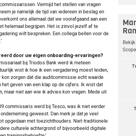
commissarissen. Vermijd het stellen van vragen
neem je namelijk de tijd van iedereen in beslag en
t overkomt ons allemaal dat we voorafgaand aan een
Man
t helemaal begrijpen. Het is zinvol jezelf af te
Ran
gadering wilt bespreken. Een collega bellen voor de
’
Bekijk
Scope 
spireerd door uw eigen onboarding-ervaringen?
missariaat bij Triodos Bank werd ik meteen
T
uurlijk wist ik hoe ik een vergadering moest leiden,
or kon zorgen dat die auditcommissie echt waarde
 het geven van een klap op de cijfers. Ik wist dat
, maar niet aan wie ik advies kon vragen. Mede uit
009 commissaris werd bij Tesco, was ik niet eerder
onderneming geweest. Dan merk je dat je veel
bt opgedaan met toezichthouders. Niet-traditionele
re culturele achtergrond of bijvoorbeeld digitale
n trainingsbehoefte.’