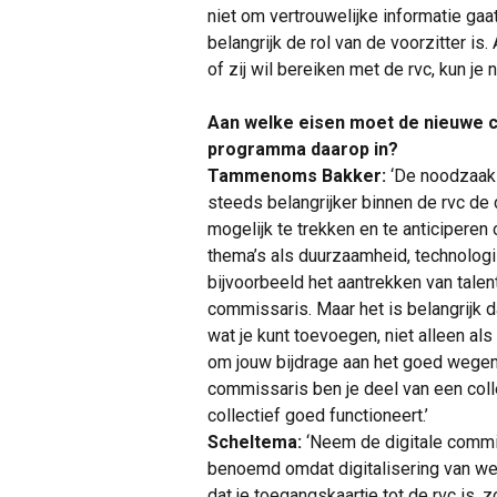
niet om vertrouwelijke informatie ga
belangrijk de rol van de voorzitter is.
of zij wil bereiken met de rvc, kun je n
Aan welke eisen moet de nieuwe 
programma daarop in?
Tammenoms Bakker:
‘De noodzaak 
steeds belangrijker binnen de rvc de 
mogelijk te trekken en te anticiperen
thema’s als duurzaamheid, technologis
bijvoorbeeld het aantrekken van talen
commissaris. Maar het is belangrijk d
wat je kunt toevoegen, niet alleen al
om jouw bijdrage aan het goed wegen 
commissaris ben je deel van een collec
collectief goed functioneert.’
Scheltema:
‘Neem de digitale commi
benoemd omdat digitalisering van wez
dat je toegangskaartje tot de rvc is, 