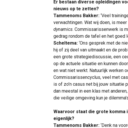
Er bestaan diverse opleidingen v
nieuws op te zetten?
Tammenoms Bakker:
‘Veel trainin
verwachtingen. Wat wij doen, is meer
dynamics
. Commissarissenwerk is me
gedrag rondom de tafel en het goed le
Scheltema:
‘Ons gesprek met de nie
hij of zij deel van uitmaakt en de prob
een grote strategiediscussie, een ce
op de actuele situatie en kunnen doo
en wat niet werkt. Natuurlijk werken
Commissarissencyclus, veel met casu
is of zo’n casus net bij jouw situatie
dan meestal in een klas met anderen, 
die veilige omgeving kun je dilemma’s
Waarvoor staat die grote komma 
eigenlijk?
Tammenoms Bakker:
‘Denk na voor