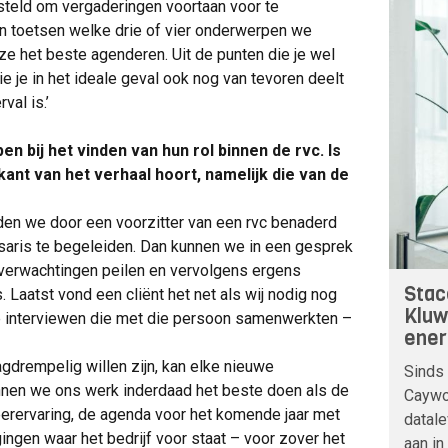
esteld om vergaderingen voortaan voor te
en toetsen welke drie of vier onderwerpen we
ze het beste agenderen. Uit de punten die je wel
 die je in het ideale geval ook nog van tevoren deelt
val is.’
n bij het vinden van hun rol binnen de rvc. Is
ant van het verhaal hoort, namelijk die van de
rden we door een voorzitter van een rvc benaderd
aris te begeleiden. Dan kunnen we in een gesprek
r verwachtingen peilen en vervolgens ergens
Stac
. Laatst vond een cliënt het net als wij nodig nog
Kluw
e interviewen die met die persoon samenwerkten –
ener
gdrempelig willen zijn, kan elke nieuwe
Sinds 
unnen we ons werk inderdaad het beste doen als de
Caywoo
eerervaring, de agenda voor het komende jaar met
datale
gingen waar het bedrijf voor staat – voor zover het
aan in