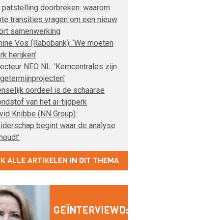
 patstelling doorbreken: waarom
ote transities vragen om een nieuw
ort samenwerking
nine Vos (Rabobank): ‘We moeten
rk herijken’
recteur NEO NL: 'Kerncentrales zijn
ngetermijnprojecten'
nselijk oordeel is de schaarse
ondstof van het ai-tijdperk
vid Knibbe (NN Group):
eiderschap begint waar de analyse
houdt’
JK ALLE ARTIKELEN IN DIT THEMA
GEÏNTERVIEWD: