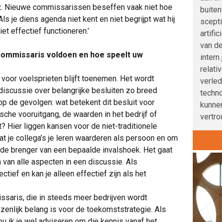
at. Nieuwe commissarissen beseffen vaak niet hoe
buite
 Als je diens agenda niet kent en niet begrijpt wat hij
scepti
iet effectief functioneren.’
artifi
van de
commissaris voldoen en hoe speelt uw
intern
relati
voor voelsprieten blijft toenemen. Het wordt
verle
discussie over belangrijke besluiten zo breed
techno
 op de gevolgen: wat betekent dit besluit voor
kunnen
che vooruitgang, de waarden in het bedrijf of
vertro
t? Hier liggen kansen voor de niet-traditionele
at je collega’s je leren waarderen als persoon en om
s de brenger van een bepaalde invalshoek. Het gaat
van alle aspecten in een discussie. Als
tief en kan je alleen effectief zijn als het
ssaris, die in steeds meer bedrijven wordt
enlijk belang is voor de toekomststrategie. Als
zou ik je wel adviseren om die kennis vanaf het