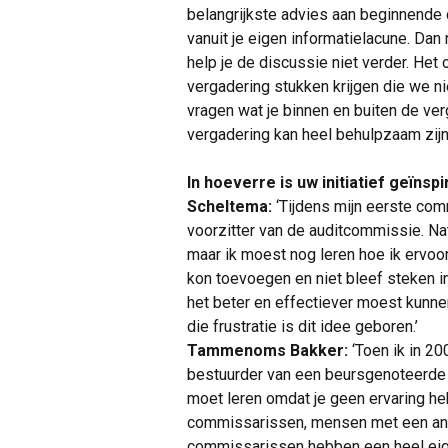
belangrijkste advies aan beginnende 
vanuit je eigen informatielacune. Dan 
help je de discussie niet verder. He
vergadering stukken krijgen die we nie
vragen wat je binnen en buiten de ver
vergadering kan heel behulpzaam zijn.
In hoeverre is uw initiatief geïn
Scheltema:
‘Tijdens mijn eerste com
voorzitter van de auditcommissie. Nat
maar ik moest nog leren hoe ik ervo
kon toevoegen en niet bleef steken in
het beter en effectiever moest kunnen
die frustratie is dit idee geboren.’
Tammenoms Bakker:
‘Toen ik in 2
bestuurder van een beursgenoteerde 
moet leren omdat je geen ervaring he
commissarissen, mensen met een ande
commissarissen hebben een heel eige