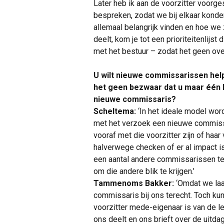
Later heb ik aan de voorzitter voorg
bespreken, zodat we bij elkaar kond
allemaal belangrijk vinden en hoe we 
deelt, kom je tot een prioriteitenlijst
met het bestuur – zodat het geen over
U wilt nieuwe commissarissen helpe
het geen bezwaar dat u maar één k
nieuwe commissaris?
Scheltema:
‘In het ideale model wo
met het verzoek een nieuwe commiss
vooraf met die voorzitter zijn of haa
halverwege checken of er al impact is
een aantal andere commissarissen t
om die andere blik te krijgen.’
Tammenoms Bakker:
‘Omdat we laa
commissaris bij ons terecht. Toch k
voorzitter mede-eigenaar is van de l
ons deelt en ons brieft over de uitda