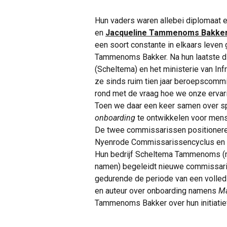
Hun vaders waren allebei diplomaat e
en
Jacqueline Tammenoms Bakke
een soort constante in elkaars leven 
Tammenoms Bakker. Na hun laatste die
(Scheltema) en het ministerie van In
ze sinds ruim tien jaar beroepscommis
rond met de vraag hoe we onze ervar
Toen we daar een keer samen over sp
onboarding
te ontwikkelen voor mens
De twee commissarissen positioneren
Nyenrode Commissarissencyclus en p
Hun bedrijf Scheltema Tammenoms (m
namen) begeleidt nieuwe commissaris
gedurende de periode van een volledig
en auteur over onboarding namens
M
Tammenoms Bakker over hun initiatie