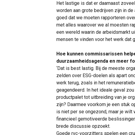
Het lastige is dat er daarnaast zove
worden aan grote bedrijven zijn in d
goed dat we moeten rapporteren over kl
met alles waarover we al moesten ra
een wereld waarin de arbeidsmarkt ui
mensen te vinden voor het werk dat g
Hoe kunnen commissarissen helpen
duurzaamheidsagenda en meer foc
‘Dat is best lastig. Bij de meeste or
zelden over ESG-doelen als apart on
werk terug, zoals in het remuneratiebe
geagendeerd. In het ideale geval zou j
productpalet tot uitbreiding van je o
zijn? Daarmee voorkom je een stuk o
is niet per se ongezond, maar je wilt 
financieel gemotiveerde beslissingen.
brede discussie opzoekt.
Goede rvc-voorzitters spelen een cruc