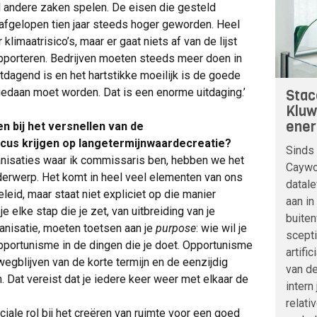
el andere zaken spelen. De eisen die gesteld
e afgelopen tien jaar steeds hoger geworden. Heel
imaatrisico’s, maar er gaat niets af van de lijst
pporteren. Bedrijven moeten steeds meer doen in
tdagend is en het hartstikke moeilijk is de goede
edaan moet worden. Dat is een enorme uitdaging.’
Stac
Kluw
ener
 bij het versnellen van de
us krijgen op langetermijnwaardecreatie?
Sinds 
ganisaties waar ik commissaris ben, hebben we het
Caywoo
derwerp. Het komt in heel veel elementen van ons
datale
leid, maar staat niet expliciet op die manier
aan in
e elke stap die je zet, van uitbreiding van je
buite
rganisatie, moeten toetsen aan je
purpose
: wie wil je
scepti
pportunisme in de dingen die je doet. Opportunisme
artifi
wegblijven van de korte termijn en de eenzijdig
van de
 Dat vereist dat je iedere keer weer met elkaar de
intern
relati
iale rol bij het creëren van ruimte voor een goed