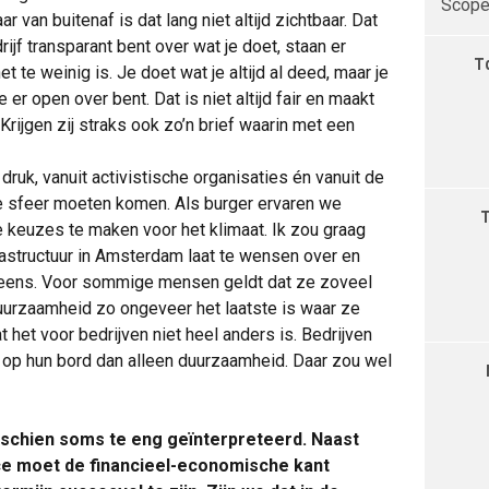
Scope 
 van buitenaf is dat lang niet altijd zichtbaar. Dat
rijf transparant bent over wat je doet, staan er
T
te weinig is. Je doet wat je altijd al deed, maar je
er open over bent. Dat is niet altijd fair en maakt
Krijgen zij straks ook zo’n brief waarin met een
druk, vanuit activistische organisaties én vanuit de
 die sfeer moeten komen. Als burger ervaren we
te keuzes te maken voor het klimaat. Ik zou graag
frastructuur in Amsterdam laat te wensen over en
gal eens. Voor sommige mensen geldt dat ze zoveel
urzaamheid zo ongeveer het laatste is waar ze
 het voor bedrijven niet heel anders is. Bedrijven
 op hun bord dan alleen duurzaamheid. Daar zou wel
isschien soms te eng geïnterpreteerd. Naast
ce moet de financieel-economische kant