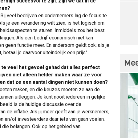
mijn succesvol te zijn. Zijn we dat in de
oren?
Bij veel bedrijven en ondernemers lag de focus te
Als je een verandering wilt zien, is het logisch om
mheidsaspecten te sturen. Inmiddels zou het best
rijgen. Als een bedrijf economisch niet kan
en geen functie meer. En andersom geldt ook: als je
 betaal je daarvoor uiteindelijk een prijs.’
Mee
te veel het gevoel gehad dat alles perfect
rijven niet alleen helder maken waar ze voor
ken dat ze een aantal dingen niet kunnen doen?
moeten maken, en die keuzes moeten ze aan de
nnen uitleggen. Je kunt nooit iedereen in gelijke
rbeeld is de huidige discussie over de
n de inflatie. Als jij meer geeft aan je werknemers,
ten en/of investeerders daar iets van gaan voelen.
 die belangen. Ook op het gebied van