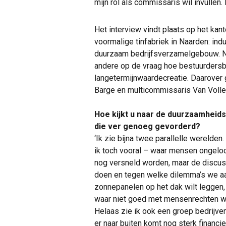
mijn rol als commissaris wil invullen
Het interview vindt plaats op het ka
voormalige tinfabriek in Naarden: in
duurzaam bedrijfsverzamelgebouw. No
andere op de vraag hoe bestuurdersb
langetermijnwaardecreatie. Daarover 
Barge en multicommissaris Van Voll
Hoe kijkt u naar de duurzaamheids
die ver genoeg gevorderd?
‘Ik zie bijna twee parallelle werelden
ik toch vooral – waar mensen ongeloo
nog versneld worden, maar de discus
doen en tegen welke dilemma’s we aan
zonnepanelen op het dak wilt leggen,
waar niet goed met mensenrechten 
Helaas zie ik ook een groep bedrijven 
er naar buiten komt nog sterk financi