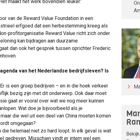
. Het maakt het werk bovendien leuker.’
On
Am
ntoor van de Reward Value Foundation in een
dustrieel erfgoed dat een herbestemming kreeg als
n-profitorganisatie Reward Value richt zich onder
eloning kan bijdragen aan duurzame
gaat dan ook het gesprek tussen oprichter Frederic
enhoven.
agenda van het Nederlandse bedrijfsleven? Is
. Er is een groep bedrijven – en in die hoek verkeer
Ma
flijk bezig zijn met dit onderwerp. Ook daar moet
sie gaat er vooral over wat we nog meer kunnen
lopen. Wat doe je bijvoorbeeld als je
Man
 maar die wel uit een deel van China moeten komen
Ran
wordt omgegaan?
die helemaal niet zo hard loopt. In elk geval is wat
Bekijk
eel gedreven. Misschien vindt er intern wel een