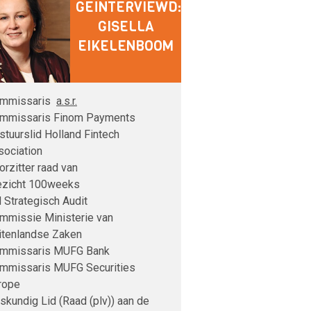
GEÏNTERVIEWD:
GISELLA
EIKELENBOOM
mmissaris
a.s.r.
mmissaris Finom Payments
stuurslid Holland Fintech
sociation
orzitter raad van
ezicht 100weeks
d Strategisch Audit
mmissie Ministerie van
itenlandse Zaken
mmissaris MUFG Bank
mmissaris MUFG Securities
rope
skundig Lid (Raad (plv)) aan de