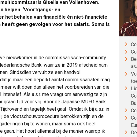
multicommissaris Gisella van Vollenhoven.
n helpen. ‘Voortgangs- en
het behalen van financiële én niet-financiële
 heeft geen gevolgen voor het salaris. Soms is
Co
Co
ieve nieuwkomer in de commissarissen-community.
Be
 Nederlandsche Bank, waar ze in 2019 afscheid nam
as
enen. Sindsdien vervult ze een handvol
Vo
 dat je maar een beperkt aantal commissariaten mag
to
je meer wilt doen dan alleen het voorbereiden van die
Li
l intensief. Als a.s.r. me vraagt om aanwezig te zijn
Co
ar graag tijd voor vrij. Voor de Japanse MUFG Bank
Bu
ijdrovend en tegelijk heel gaaf. Omdat ik bij a.s.r. in
Co
 bij de vlootschouwprocedure betrokken zijn en de
Co
ergaderingen bij te wonen, maar soms ook heel
Eu
te gaan. Het hoort allemaal bij de manier waarop ik
De