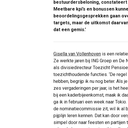
bestuurdersbeloning, constateert 
Meetbare kpi’s en bonussen kunne
beoordelingsgesprekken gaan over 
targets, maar de uitkomst daarvan
dat een gemis.’
Gisella van Vollenhoven
is een relat
Ze werkte jaren bij ING Groep en De
als divisiedirecteur Toezicht Pensio
toezichthoudende functies. ‘De regel
hebben, begrijp ik nu nog beter. Als 
zes vergaderingen per jaar, is het hee
bij een kaderbijeenkomst, maak ik da
ga ik in februari een week naar Tokio. T
de nominatiecommissie zit, wil ik al
pijplijn leren kennen. Dat kan door v
simpel door naar feesten en partijen 