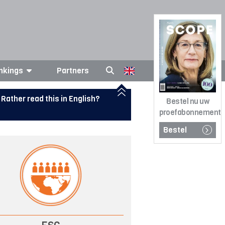
nkings
Partners
Rather read this in English?
Bestel nu uw
proefabonnement
Bestel