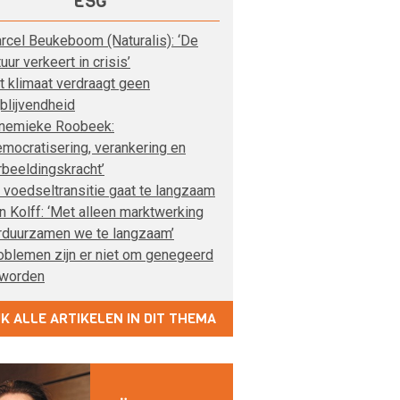
ESG
rcel Beukeboom (Naturalis): ‘De
uur verkeert in crisis’
t klimaat verdraagt geen
jblijvendheid
nemieke Roobeek:
emocratisering, verankering en
rbeeldingskracht’
 voedseltransitie gaat te langzaam
n Kolff: ‘Met alleen marktwerking
rduurzamen we te langzaam’
oblemen zijn er niet om genegeerd
 worden
JK ALLE ARTIKELEN IN DIT THEMA