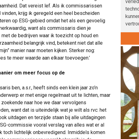
verle
amheid. Dat vereist lef. Als ik commissarissen
techno
 vinden, krijg ik geregeld een heel bescheiden
kunnen
steren op ESG-gebied omdat het als een gevoelig
vertro
merkwaardig, want als commissaris dien je
en met de bedrijven waar ik toezicht op houd en
rzaamheid belangrijk vind, betekent niet dat alle
mijn” manier naar moeten kijken. Sterker nog:
 des te meer waarde aan elkaar toevoegen.’
anier om meer focus op de
ris ben, a.s.r., heeft sinds een klein jaar zo’n
derwerp er met enige regelmaat uit te lichten, maar
je zoekende naar hoe we daar vervolgens
 want dat is uiteindelijk wat je wilt als rvc: het
ook uitdagen en terzijde staan bij alle uitdagingen
ESG-commissie vooral verslag van alles wat er al
ek toch lichtelijk onbevredigend. Inmiddels komen