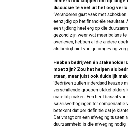
immers ook kloppen om op lange ter
discussie te veel uit het oog verl
‘Veranderen gaat vaak met schokken. 
eenzijdig op het financiële resultaat. 
een tijdlang heel erg op die duurzaa
gezond zijn weer wat meer balans te k
overleven, hebben al die andere doel
als bedrijf niet voor je omgeving zorgt,
Hebben bedrijven én stakeholders 
moet zijn? Zou het helpen als bed
staan, maar juist ook duidelijk ma
‘Bedrijven zullen inderdaad keuzes 
verschillende groepen stakeholders ku
mate blij maken. Een heel basaal voo
salarisverhogingen ter compensatie va
betekent dat per definitie dat je klan
Dat vraagt om een afweging tussen al
duurzaamheid is die afweging nodig.