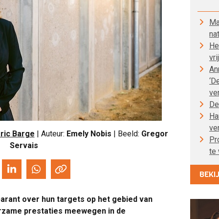
Ma
nat
He
vri
An
‘D
ve
De
Ha
ve
ric Barge
| Auteur:
Emely Nobis
| Beeld:
Gregor
Pr
Servais
te
BEKI
parant over hun targets op het gebied van
rzame prestaties meewegen in de