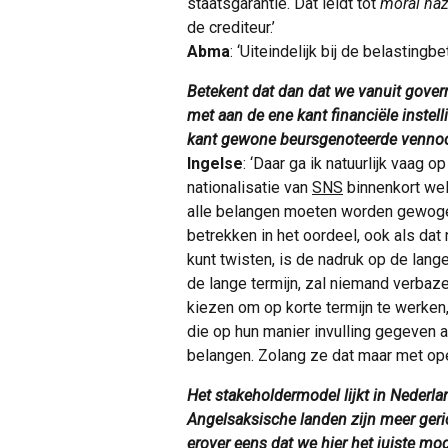
staatsgarantie. Dat leidt tot
moral ha
de crediteur.’
Abma
: ‘Uiteindelijk bij de belastingbet
Betekent dat dan dat we vanuit gove
met aan de ene kant financiële instell
kant gewone beursgenoteerde vennoot
Ingelse
: ‘Daar ga ik natuurlijk vaag
nationalisatie van
SNS
binnenkort wel 
alle belangen moeten worden gewogen
betrekken in het oordeel, ook als dat 
kunt twisten, is de nadruk op de lang
de lange termijn, zal niemand verbaz
kiezen om op korte termijn te werken,
die op hun manier invulling gegeven 
belangen. Zolang ze dat maar met op
Het stakeholdermodel lijkt in Nederla
Angelsaksische landen zijn meer geri
erover eens dat we hier het juiste mo