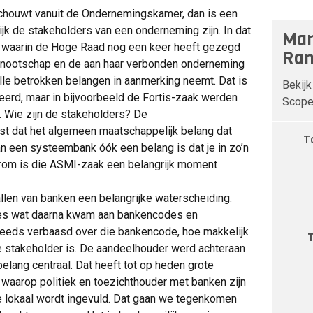
beschouwt vanuit de Ondernemingskamer, dan is een
ijk de stakeholders van een onderneming zijn. In dat
Man
, waarin de Hoge Raad nog een keer heeft gezegd
Ran
ennootschap en de aan haar verbonden onderneming
lle betrokken belangen in aanmerking neemt. Dat is
Bekijk
leerd, maar in bijvoorbeeld de Fortis-zaak werden
Scope 
. Wie zijn de stakeholders? De
t dat het algemeen maatschappelijk belang dat
T
n een systeembank óók een belang is dat je in zo’n
rom is die ASMI-zaak een belangrijk moment
llen van banken een belangrijke waterscheiding.
alles wat daarna kwam aan bankencodes en
teeds verbaasd over die bankencode, hoe makkelijk
 stakeholder is. De aandeelhouder werd achteraan
tbelang centraal. Dat heeft tot op heden grote
waarop politiek en toezichthouder met banken zijn
 lokaal wordt ingevuld. Dat gaan we tegenkomen