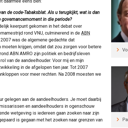
et daarmee eens ben.’
 van de code-Tabaksblat. Als u terugkijkt, wat is dan
ke governancemoment in die periode?
uidelijk keerpunt gekomen in het debat over
ernamestrijd rond VNU, culminerend in de
ABN
n 2007 was de algemene gedachte dat
moeten krijgen, omdat dat zou zorgen voor betere
Vo
t rond ABN AMRO zijn politiek en bedrijfsleven
rol van de aandeelhouder. Voor mij en mijn
twikkeling in de afgelopen tien jaar. Tot 2007
 aankloppen voor meer rechten. Na 2008 moesten we
puur gelegen aan de aandeelhouders. Je moet daarbij
ommissarissen en aandeelhouders in ogenschouw
nde wetgeving is iedereen gaan zoeken naar zijn
Pa
 gepaard is gegaan met het zoeken naar grenzen van