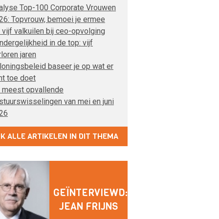
alyse Top-100 Corporate Vrouwen
26: Topvrouw, bemoei je ermee
 vijf valkuilen bij ceo-opvolging
dergelijkheid in de top: vijf
rloren jaren
loningsbeleid baseer je op wat er
ht toe doet
 meest opvallende
stuurswisselingen van mei en juni
26
JK ALLE ARTIKELEN IN DIT THEMA
GEÏNTERVIEWD:
JEAN FRIJNS