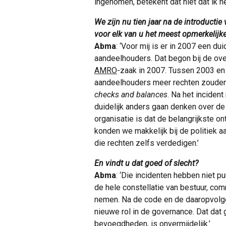
ingenomen, betekent dat niet dat ik h
We zijn nu tien jaar na de introductie
voor elk van u het meest opmerkelij
Abma
: ‘Voor mij is er in 2007 een d
aandeelhouders. Dat begon bij de ov
AMRO
-zaak in 2007. Tussen 2003 e
aandeelhouders meer rechten zouden 
checks and balances
. Na het inciden
duidelijk anders gaan denken over de 
organisatie is dat de belangrijkste on
konden we makkelijk bij de politiek
die rechten zelfs verdedigen.’
En vindt u dat goed of slecht?
Abma
: ‘Die incidenten hebben niet 
de hele constellatie van bestuur, c
nemen. Na de code en de daaropvolge
nieuwe rol in de governance. Dat dat
bevoegdheden, is onvermijdelijk.’