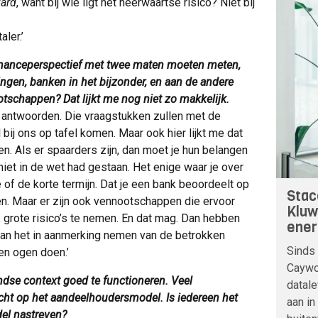
zard
, want bij wie ligt het neerwaartse risico? Niet bij
aler.’
rnanceperspectief met twee maten moeten meten,
ingen, banken in het bijzonder, en aan de andere
schappen? Dat lijkt me nog niet zo makkelijk.
 op antwoorden. Die vraagstukken zullen met de
bij ons op tafel komen. Maar ook hier lijkt me dat
. Als er spaarders zijn, dan moet je hun belangen
niet in de wet had gestaan. Het enige waar je over
e of de korte termijn. Dat je een bank beoordeelt op
Stac
en. Maar er zijn ook vennootschappen die ervoor
Kluw
 grote risico’s te nemen. En dat mag. Dan hebben
ener
aan het in aanmerking nemen van de betrokken
Sinds 
en ogen doen.’
Caywoo
ndse context goed te functioneren. Veel
datale
cht op het aandeelhoudersmodel. Is iedereen het
aan in
del nastreven?