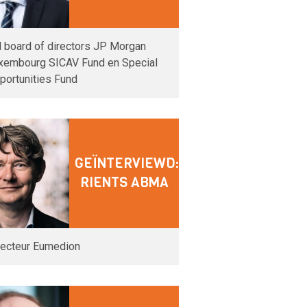
d board of directors JP Morgan
xembourg SICAV Fund en Special
portunities Fund
GEÏNTERVIEWD:
RIENTS ABMA
recteur Eumedion