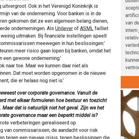
buite
 uitvergroot. Ook in het Verenigd Koninkrijk is
scepti
mijn van de onderneming. Voor banken is in de
artifi
voren gekomen dat ze een algemeen belang dienen,
van de
eerde ondernemingen. Als
Unilever
of
ASML
failliet
intern
 weinig uitmaken. Bij financiële instellingen speelt
relati
 commissarissen meewegen in hun beslissingen.’
verle
diteuren meer risico gaan lopen bij banken, omdat het
techno
van een gewone onderneming.’
kunnen
ook naar toe. Maar we kunnen daar niet als
vertro
nnen. Dat moet worden opgenomen in de nieuwe
nt, die er helaas nog niet is.’
 geweest over corporate governance. Vanuit de
erd met elkaar formuleren hoe bestuur en toezicht
Maar dat is natuurlijk niet het geval. Zijn we het
porate governance maar een beperkt middel is?
r grote verbeteringen gerealiseerd op
ng van commissarissen, de aandacht voor risk
n tegen een nieuwe crisis, tegen beslissingen die