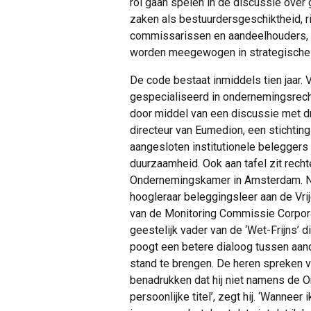
rol gaan spelen in de discussie ove
zaken als bestuurdersgeschiktheid, r
commissarissen en aandeelhouders, n
worden meegewogen in strategische 
De code bestaat inmiddels tien jaar.
gespecialiseerd in ondernemingsrec
door middel van een discussie met 
directeur van Eumedion, een stichting
aangesloten institutionele beleggers
duurzaamheid. Ook aan tafel zit rech
Ondernemingskamer in Amsterdam. 
hoogleraar beleggingsleer aan de Vrij
van de Monitoring Commissie Corpora
geestelijk vader van de ‘Wet-Frijns’ d
poogt een betere dialoog tussen aa
stand te brengen. De heren spreken vr
benadrukken dat hij niet namens de 
persoonlijke titel’, zegt hij. ‘Wannee