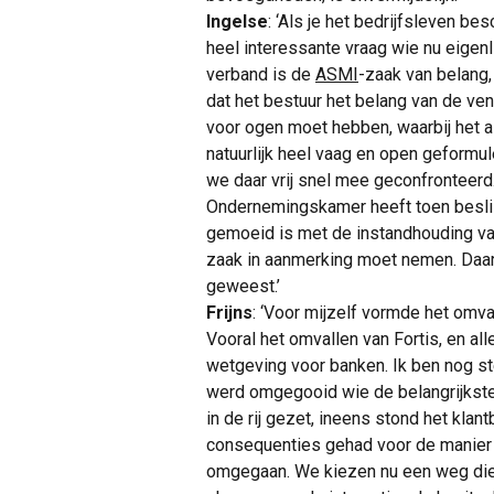
Ingelse
: ‘Als je het bedrijfsleven 
heel interessante vraag wie nu eigenl
verband is de
ASMI
-zaak van belang
dat het bestuur het belang van de v
voor ogen moet hebben, waarbij het a
natuurlijk heel vaag en open geformu
we daar vrij snel mee geconfronteerd
Ondernemingskamer heeft toen beslis
gemoeid is met de instandhouding va
zaak in aanmerking moet nemen. Daa
geweest.’
Frijns
: ‘Voor mijzelf vormde het omva
Vooral het omvallen van Fortis, en 
wetgeving voor banken. Ik ben nog s
werd omgegooid wie de belangrijkste
in de rij gezet, ineens stond het klan
consequenties gehad voor de manier 
omgegaan. We kiezen nu een weg die