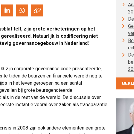
An
20
De
Gen
sblat telt, zijn grote verbeteringen op het
ve
realiseerd. Natuurlijk is codificering niet
Be
stevig governancegebouw in Nederland.’
éc
De
be
3 zijn corporate governance code presenteerde,
20
te tijden de beurzen en financiële wereld nog te
ds in het leven geroepen na een aantal
BEKI
gevallen bij grote beursgenoteerde
als in de rest van de wereld. De discussie over
erste instantie vooral over zaken als transparantie
 crisis in 2008 zijn ook andere elementen een grote