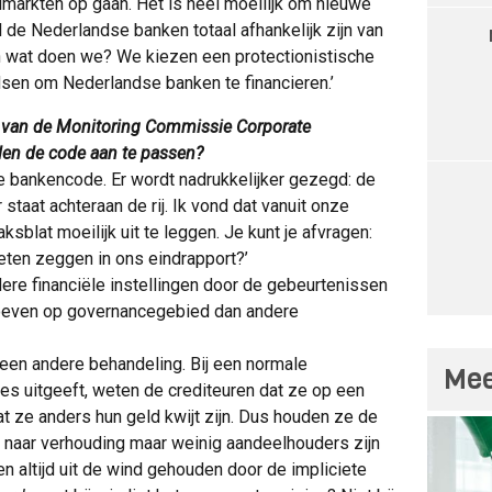
lmarkten op gaan. Het is heel moeilijk om nieuwe
l de Nederlandse banken totaal afhankelijk zijn van
En wat doen we? We kiezen een protectionistische
en om Nederlandse banken te financieren.’
jn van de Monitoring Commissie Corporate
len de code aan te passen?
 de bankencode. Er wordt nadrukkelijker gezegd: de
 staat achteraan de rij. Ik vond dat vanuit onze
sblat moeilijk uit te leggen. Je kunt je afvragen:
eten zeggen in ons eindrapport?’
dere financiële instellingen door de gebeurtenissen
oeven op governancegebied dan andere
l een andere behandeling. Bij een normale
Mee
es uitgeeft, weten de crediteuren dat ze op een
t ze anders hun geld kwijt zijn. Dus houden ze de
 naar verhouding maar weinig aandeelhouders zijn
ren altijd uit de wind gehouden door de impliciete