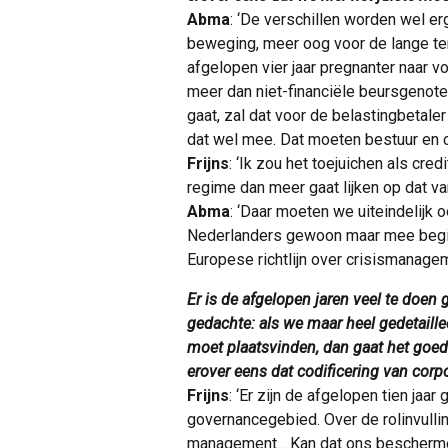
Abma
: ‘De verschillen worden wel erg
beweging, meer oog voor de lange ter
afgelopen vier jaar pregnanter naar 
meer dan niet-financiële beursgenot
gaat, zal dat voor de belastingbetaler
dat wel mee. Dat moeten bestuur en
Frijns
: ‘Ik zou het toejuichen als cre
regime dan meer gaat lijken op dat 
Abma
: ‘Daar moeten we uiteindelijk 
Nederlanders gewoon maar mee begi
Europese richtlijn over crisismanageme
Er is de afgelopen jaren veel te doen
gedachte: als we maar heel gedetaille
moet plaatsvinden, dan gaat het goed. 
erover eens dat codificering van cor
Frijns
: ‘Er zijn de afgelopen tien jaa
governancegebied. Over de rolinvulli
management... Kan dat ons bescherme