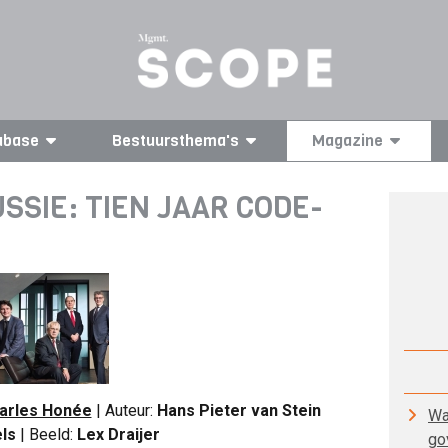
abase
Bestuursthema's
Magazine
SIE: TIEN JAAR CODE-
arles Honée
| Auteur:
Hans Pieter van Stein
Wa
els
| Beeld:
Lex Draijer
go