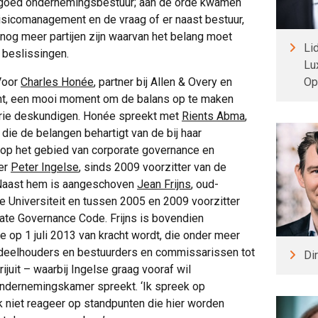
r goed ondernemingsbestuur; aan de orde kwamen
isicomanagement en de vraag of er naast bestuur,
og meer partijen zijn waarvan het belang moet
Li
beslissingen.
Lu
 Voor
Charles Honée
, partner bij Allen & Overy en
Op
ht, een mooi moment om de balans op te maken
drie deskundigen. Honée spreekt met
Rients Abma
,
 die de belangen behartigt van de bij haar
 op het gebied van corporate governance en
ter
Peter Ingelse
, sinds 2009 voorzitter van de
Naast hem is aangeschoven
Jean Frijns
, oud-
e Universiteit en tussen 2005 en 2009 voorzitter
te Governance Code. Frijns is bovendien
ie op 1 juli 2013 van kracht wordt, die onder meer
ndeelhouders en bestuurders en commissarissen tot
Di
ijuit – waarbij Ingelse graag vooraf wil
Ondernemingskamer spreekt. ‘Ik spreek op
r ik niet reageer op standpunten die hier worden