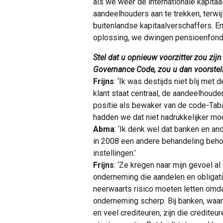
als we weer de internationale kapitaa
aandeelhouders aan te trekken, terwij
buitenlandse kapitaalverschaffers. 
oplossing, we dwingen pensioenfonds
Stel dat u opnieuw voorzitter zou zi
Governance Code, zou u dan voorstel
Frijns
: ‘Ik was destijds niet blij met
klant staat centraal, de aandeelhouder
positie als bewaker van de code-Tabak
hadden we dat niet nadrukkelijker mo
Abma
: ‘Ik denk wel dat banken en an
in 2008 een andere behandeling beh
instellingen.’
Frijns
: ‘Ze kregen naar mijn gevoel a
onderneming die aandelen en obligati
neerwaarts risico moeten letten omda
onderneming scherp. Bij banken, waar
en veel crediteuren, zijn die crediteu