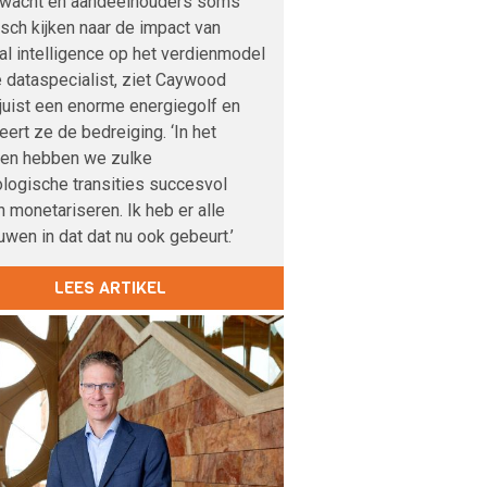
nwacht en aandeelhouders soms
sch kijken naar de impact van
cial intelligence op het verdienmodel
 dataspecialist, ziet Caywood
 juist een enorme energiegolf en
veert ze de bedreiging. ‘In het
den hebben we zulke
logische transities succesvol
 monetariseren. Ik heb er alle
uwen in dat dat nu ook gebeurt.’
LEES ARTIKEL