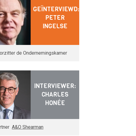
GEÏNTERVIEWD:
PETER
INGELSE
orzitter de Ondernemingskamer
INTERVIEWER:
CHARLES
HONÉE
rtner
A&O Shearman