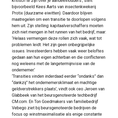
kritisch te zijn over je aandeelhouders’, stelt
bijvoorbeeld Kees Aarts van insectenkwekerij
Protix (duurzame eiwitten). Daardoor blijven
maatregelen om een transitie te doorlopen volgens
hem uit. Zijn stelling: kapitaalverschaffers moeten
zich niet mengen in het runnen van het bedrijf, maar:
‘Helaas vermengen deze rollen zich vaak, wat tot
problemen leidt. Het zijn geen onbegrijpelijke
issues. Investeerders hebben vaak weer beloftes
gedaan aan hun eigen achterban en die conflicteren
nog weleens met de langetermijnvisie van de
ondernemer.’
‘Transities vinden inderdaad eerder “ondanks” dan
“dankzij” het ondernemersklimaat en machtige
geldverstrekkers plaats’, vindt ook ceo Jeroen van
Glabbeek van het beursgenoteerde techbedrijf
CM.com. En Ton Goedmakers van familiebedrijf
Vebego ziet bij beursgenoteerde bedrijven de
focus op winstmaximalisatie als enige constante