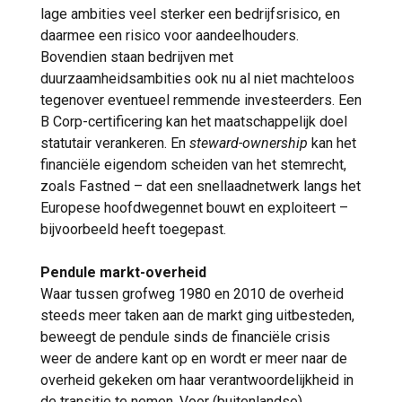
lage ambities veel sterker een bedrijfsrisico, en
daarmee een risico voor aandeelhouders.
Bovendien staan bedrijven met
duurzaamheidsambities ook nu al niet machteloos
tegenover eventueel remmende investeerders. Een
B Corp-certificering kan het maatschappelijk doel
statutair verankeren. En
steward-ownership
kan het
financiële eigendom scheiden van het stemrecht,
zoals Fastned – dat een snellaadnetwerk langs het
Europese hoofdwegennet bouwt en exploiteert –
bijvoorbeeld heeft toegepast.
Pendule markt-overheid
Waar tussen grofweg 1980 en 2010 de overheid
steeds meer taken aan de markt ging uitbesteden,
beweegt de pendule sinds de financiële crisis
weer de andere kant op en wordt er meer naar de
overheid gekeken om haar verantwoordelijkheid in
de transitie te nemen. Voor (buitenlandse)