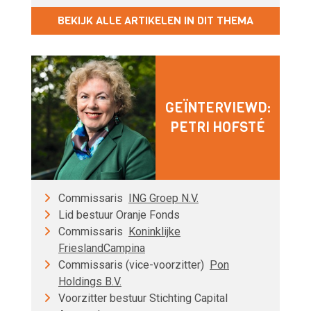
BEKIJK ALLE ARTIKELEN IN DIT THEMA
GEÏNTERVIEWD:
PETRI HOFSTÉ
Commissaris
ING Groep N.V.
Lid bestuur Oranje Fonds
Commissaris
Koninklijke
FrieslandCampina
Commissaris (vice-voorzitter)
Pon
Holdings B.V.
Voorzitter bestuur Stichting Capital