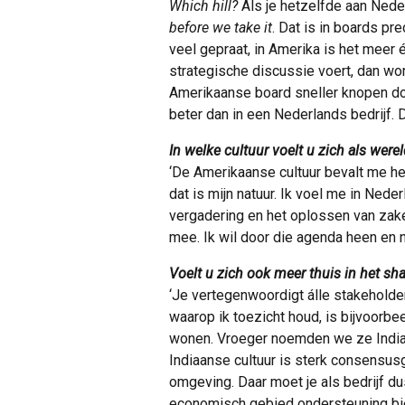
Which hill?
Als je hetzelfde aan Nede
before we take it
. Dat is in boards pr
veel gepraat, in Amerika is het meer 
strategische discussie voert, dan wor
Amerikaanse board sneller knopen door
beter dan in een Nederlands bedrijf.
In welke cultuur voelt u zich als wer
‘De Amerikaanse cultuur bevalt me he
dat is mijn natuur. Ik voel me in Nede
vergadering en het oplossen van zak
mee. Ik wil door die agenda heen en ni
Voelt u zich ook meer thuis in het s
‘Je vertegenwoordigt álle stakeholder
waarop ik toezicht houd, is bijvoorbe
wonen. Vroeger noemden we ze Indiane
Indiaanse cultuur is sterk consensusg
omgeving. Daar moet je als bedrijf 
economisch gebied ondersteuning bi