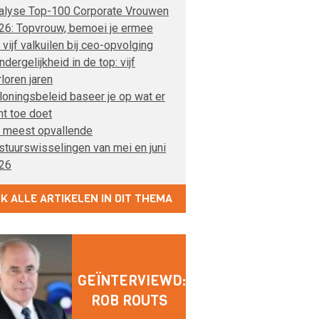
alyse Top-100 Corporate Vrouwen
26: Topvrouw, bemoei je ermee
 vijf valkuilen bij ceo-opvolging
dergelijkheid in de top: vijf
rloren jaren
loningsbeleid baseer je op wat er
ht toe doet
 meest opvallende
stuurswisselingen van mei en juni
26
JK ALLE ARTIKELEN IN DIT THEMA
GEÏNTERVIEWD:
ROB ROUTS