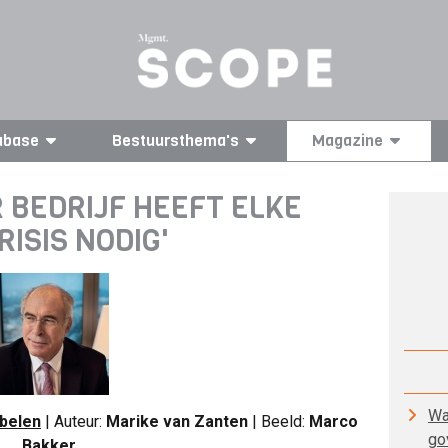
abase
Bestuursthema's
Magazine
R BEDRIJF HEEFT ELKE
RISIS NODIG'
Wa
belen
| Auteur:
Marike van Zanten
| Beeld:
Marco
go
Bakker