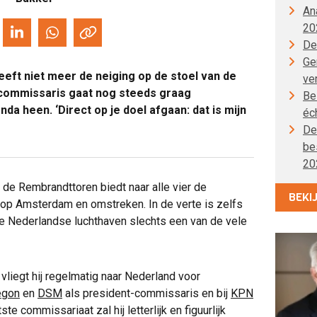
An
20
De
Gen
eft niet meer de neiging op de stoel van de
ve
rcommissaris gaat nog steeds graag
Be
a heen. ‘Direct op je doel afgaan: dat is mijn
éc
De
be
20
de Rembrandttoren biedt naar alle vier de
BEKI
 op Amsterdam en omstreken. In de verte is zelfs
e Nederlandse luchthaven slechts een van de vele
 vliegt hij regelmatig naar Nederland voor
egon
en
DSM
als president-commissaris en bij
KPN
ste commissariaat zal hij letterlijk en figuurlijk