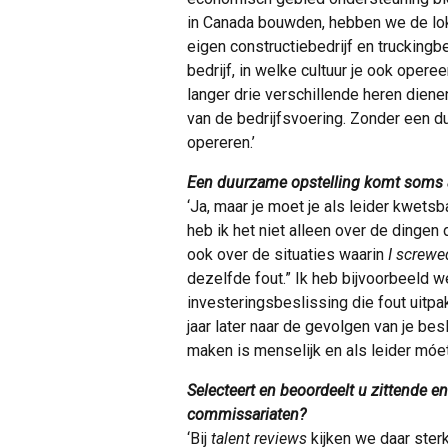
in Canada bouwden, hebben we de lok
eigen constructiebedrijf en truckingbe
bedrijf, in welke cultuur je ook oper
langer drie verschillende heren diene
van de bedrijfsvoering. Zonder een d
opereren.’
Een duurzame opstelling komt soms 
‘Ja, maar je moet je als leider kwetsb
heb ik het niet alleen over de dingen
ook over de situaties waarin
I screwe
dezelfde fout.” Ik heb bijvoorbeeld 
investeringsbeslissing die fout uitpa
jaar later naar de gevolgen van je besl
maken is menselijk en als leider móet 
Selecteert en beoordeelt u zittende e
commissariaten?
‘Bij
talent reviews
kijken we daar sterk