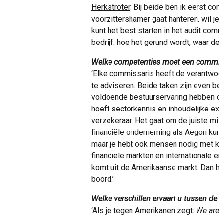
Herkströter
. Bij beide ben ik eerst c
voorzittershamer gaat hanteren, wil j
kunt het best starten in het audit commi
bedrijf: hoe het gerund wordt, waar de
Welke competenties moet een commi
‘Elke commissaris heeft de verantwoo
te adviseren. Beide taken zijn even bel
voldoende bestuurservaring hebben o
hoeft sectorkennis en inhoudelijke exp
verzekeraar. Het gaat om de juiste m
financiële onderneming als Aegon kun
maar je hebt ook mensen nodig met kl
financiële markten en internationale 
komt uit de Amerikaanse markt. Dan 
boord.’
Welke verschillen ervaart u tussen de
‘Als je tegen Amerikanen zegt:
We are 