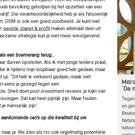
ale bevolking geholpen bij het opzetten van een
drijf. Die verantwoordelijkheid heb je als fatsoenlijk
eert. DSM is ook een goed voorbeeld. Je kunt niet
n:
people, planet & profit
maken allemáál deel uit
uurzame strategie kun je niet meer winstgevend
als een boemerang terug…
aar durven opstellen. Als ik met jonge leiders praat,
 die ik tijdens mijn loopbaan goed heb gedaan, maar
d up
. “Dit heb ik verkeerd gedaan, maak niet
Marc
wel eens ja gezegd tegen een
‘De n
kte. Shell doet
post investment reviews
: je kijkt vier
issingen. Dat kan heel pijnlijk zijn. Maar fouten
Tegen
je menselijk zijn.’
en geo
Beuke
n aankomende ceo’s op die kwaliteit bij uw
Natura
natuur
 naar, ja. We zien als rvc ook regelmatig potentiële
verlie