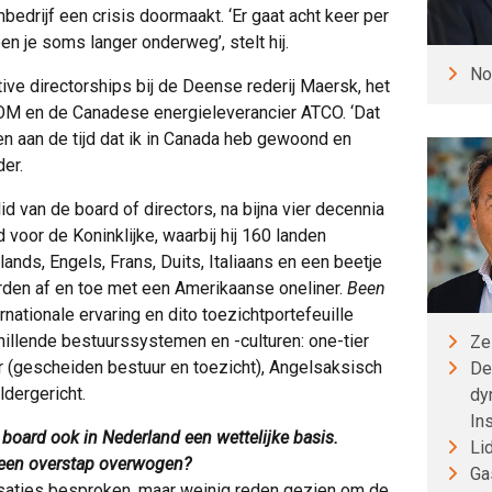
mbedrijf een crisis doormaakt. ‘Er gaat acht keer per
en je soms langer onderweg’, stelt hij.
No
ve directorships bij de Deense rederij Maersk, het
OM en de Canadese energieleverancier ATCO. ‘Dat
en aan de tijd dat ik in Canada heb gewoond en
er.
lid van de board of directors, na bijna vier decennia
voor de Koninklijke, waarbij hij 160 landen
lands, Engels, Frans, Duits, Italiaans en een beetje
rden af en toe met een Amerikaanse oneliner.
Been
internationale ervaring en dito toezichtportefeuille
illende bestuurssystemen en -culturen: one-tier
Ze
 (gescheiden bestuur en toezicht), Angelsaksisch
De
ldergericht.
dy
In
 board ook in Nederland een wettelijke basis.
Li
 een overstap overwogen?
Ga
nisaties besproken, maar weinig reden gezien om de