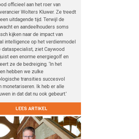
d officieel aan het roer van
verancier Wolters Kluwer. Ze treedt
 een uitdagende tijd. Terwijl de
nwacht en aandeelhouders soms
sch kijken naar de impact van
cial intelligence op het verdienmodel
 dataspecialist, ziet Caywood
 juist een enorme energiegolf en
veert ze de bedreiging. ‘In het
den hebben we zulke
logische transities succesvol
 monetariseren. Ik heb er alle
uwen in dat dat nu ook gebeurt.’
LEES ARTIKEL