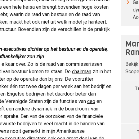
Ga
 is een hele heisa en brengt bovendien hoge kosten
dy
ebt, waarin de raad van bestuur en de raad van
Ac
n, maakt het ook niet uit welk model je hanteert.
uctuur. Bovendien zijn de verschillen in de praktijk
Man
n-executives dichter op het bestuur en de operatie,
Ran
afhankelijker zou zijn.
Bekijk
 elkaar over. Zo is de raad van commissarissen
Scope 
aad van bestuur komen te staan. De
chairman
zit in het
ter op de operatie dan bij ons. De
voorzitter
eker één tot twee dagen per week aan het bedrijf en
T
en Engelse bedrijven het daardoor beter dan
de Verenigde Staten zijn de functies van
ceo
en
ft een andere dynamiek in de boardroom: van
er sprake. Een van de oorzaken van de financiële
 bewuste bedrijven te veel macht in de handen van
uwens nooit gemerkt in mijn Amerikaanse
n-executive directors ook een groot deel van de