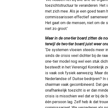
toezichtstructuur te veranderen. Het
met zich mee. Als je een goed team h
commissarissen ef­fectief samenwerke
Het gaat om de mensen, niet om de str
niet zo groot.’
Maar in de one-tier board zitten de no
terwijl de two-tier board juist weer on
‘De systemen vloeien steeds meer in
sinds de crisis veel dichter bij de r
one-tier model nog wel een stuk dich
besteedt in het Verenigd Koninkrijk z
is vaak ook fysiek aanwezig. Maar do
Nederlandse of Duitse bedrijven? In 
chairman vaak gecombineerd. Dat gee
onafhankelijk toezicht is er dan mind
crisis is misschien wel dat er bij de
één persoon lag. Zelf heb ik dat tro
commissariaat. We vergaderen als no