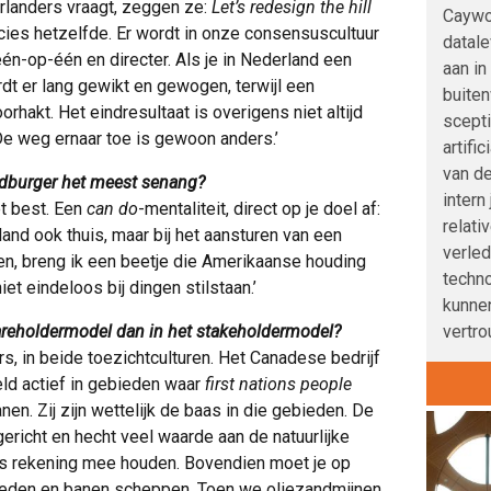
rlanders vraagt, zeggen ze:
Let’s redesign the hill
Caywoo
ecies hetzelfde. Er wordt in onze consensuscultuur
datale
één-op-één en directer. Als je in Nederland een
aan in
dt er lang gewikt en gewogen, terwijl een
buite
hakt. Het eindresultaat is overigens niet altijd
scepti
 De weg ernaar toe is gewoon anders.’
artifi
van de
eldburger het meest senang?
intern
t best. Een
can do
-mentaliteit, direct op je doel af:
relati
rland ook thuis, maar bij het aansturen van een
verle
en, breng ik een beetje die Amerikaanse houding
techno
et eindeloos bij dingen stilstaan.’
kunnen
vertro
hareholdermodel dan in het stakeholdermodel?
s, in beide toezichtculturen. Het Canadese bedrijf
eld actief in gebieden waar
first nations people
n. Zij zijn wettelijk de baas in die gebieden. De
ericht en hecht veel waarde aan de natuurlijke
dus rekening mee houden. Bovendien moet je op
eden en banen scheppen. Toen we oliezandmijnen