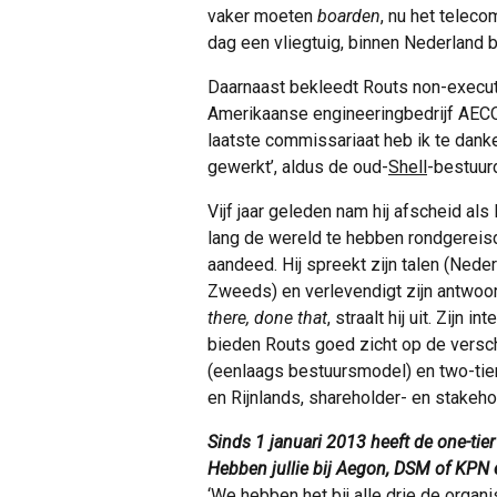
vaker moeten
boarden
, nu het teleco
dag een vliegtuig, binnen Nederland b
Daarnaast bekleedt Routs non-executi
Amerikaanse engineeringbedrijf AEC
laatste commissariaat heb ik te dank
gewerkt’, aldus de oud-
Shell
-bestuurd
Vijf jaar geleden nam hij afscheid als 
lang de wereld te hebben rondgereisd 
aandeed. Hij spreekt zijn talen (Neder
Zweeds) en verlevendigt zijn antwoo
there, done that
, straalt hij uit. Zijn 
bieden Routs goed zicht op de versch
(eenlaags bestuursmodel) en two-tier
en Rijnlands, shareholder- en stakeho
Sinds 1 januari 2013 heeft de one-tier
Hebben jullie bij Aegon, DSM of KPN
‘We hebben het bij alle drie de orga