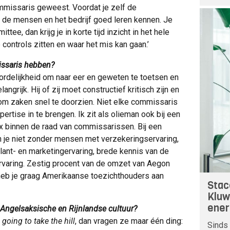
ommissaris geweest. Voordat je zelf de
e de mensen en het bedrijf goed leren kennen. Je
ttee, dan krijg je in korte tijd inzicht in het hele
 controls zitten en waar het mis kan gaan.’
ssaris hebben?
rdelijkheid om naar eer en geweten te toetsen en
angrijk. Hij of zij moet constructief kritisch zijn en
m zaken snel te doorzien. Niet elke commissaris
ertise in te brengen. Ik zit als olieman ook bij een
ix binnen de raad van commissarissen. Bij een
 je niet zonder mensen met verzekeringservaring,
ant- en marketingervaring, brede kennis van de
ervaring. Zestig procent van de omzet van Aegon
heb je graag Amerikaanse toezichthouders aan
Stac
Kluw
ener
 Angelsaksische en Rijnlandse cultuur?
going to take the hill
, dan vragen ze maar één ding:
Sinds 