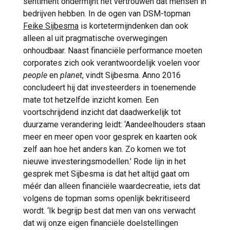
sentiment ondermijnt het vertrouwen dat mensen in
bedrijven hebben. In de ogen van DSM-topman
Feike Sijbesma
is kortetermijndenken dan ook
alleen al uit pragmatische overwegingen
onhoudbaar. Naast financiële performance moeten
corporates zich ook verantwoordelijk voelen voor
people
en
planet
, vindt Sijbesma. Anno 2016
concludeert hij dat investeerders in toenemende
mate tot hetzelfde inzicht komen. Een
voortschrijdend inzicht dat daadwerkelijk tot
duurzame verandering leidt: ‘Aandeelhouders staan
meer en meer open voor gesprek en kaarten ook
zelf aan hoe het anders kan. Zo komen we tot
nieuwe investeringsmodellen.’ Rode lijn in het
gesprek met Sijbesma is dat het altijd gaat om
méér dan alleen financiële waardecreatie, iets dat
volgens de topman soms openlijk bekritiseerd
wordt. ‘Ik begrijp best dat men van ons verwacht
dat wij onze eigen financiële doelstellingen