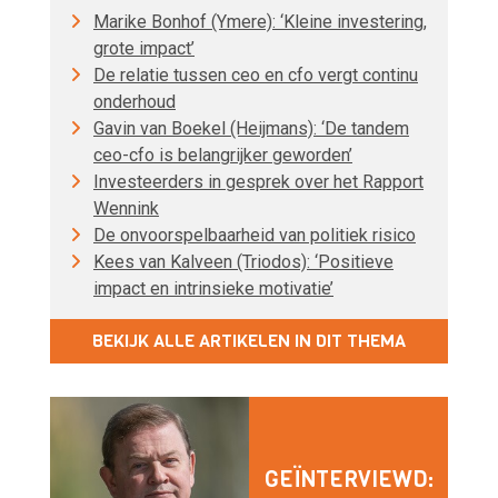
Marike Bonhof (Ymere): ‘Kleine investering,
grote impact’
De relatie tussen ceo en cfo vergt continu
onderhoud
Gavin van Boekel (Heijmans): ‘De tandem
ceo-cfo is belangrijker geworden’
Investeerders in gesprek over het Rapport
Wennink
De onvoorspelbaarheid van politiek risico
Kees van Kalveen (Triodos): ‘Positieve
impact en intrinsieke motivatie’
BEKIJK ALLE ARTIKELEN IN DIT THEMA
GEÏNTERVIEWD: