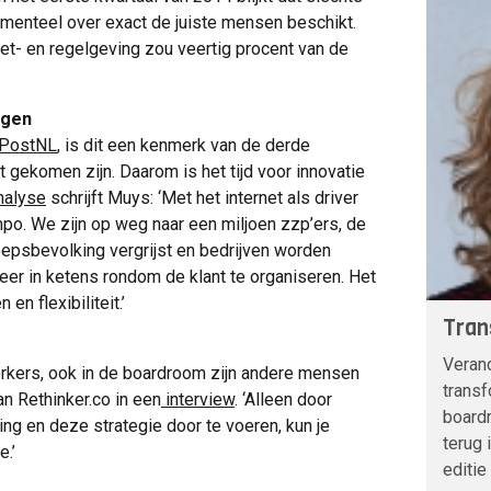
menteel over exact de juiste mensen beschikt.
t- en regelgeving zou veertig procent van de
ngen
PostNL
, is dit een kenmerk van de derde
t gekomen zijn. Daarom is het tijd voor innovatie
nalyse
schrijft Muys: ‘Met het internet als driver
po. We zijn op weg naar een miljoen zzp’ers, de
oepsbevolking vergrijst en bedrijven worden
 in ketens rondom de klant te organiseren. Het
en flexibiliteit.’
Tran
Verand
erkers, ook in de boardroom zijn andere mensen
transf
n Rethinker.co in een
interview
. ‘Alleen door
board
ring en deze strategie door te voeren, kun je
terug 
e.’
editie