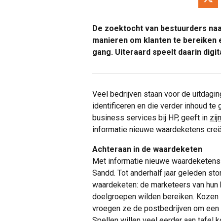
De zoektocht van bestuurders naa
manieren om klanten te bereiken e
gang. Uiteraard speelt daarin digit
Veel bedrijven staan voor de uitdagi
identificeren en die verder inhoud te
business services bij HP, geeft in
zij
informatie nieuwe waardeketens creë
Achteraan in de waardeketen
Met informatie nieuwe waardeketens c
Sandd. Tot anderhalf jaar geleden sto
waardeketen: de marketeers van hun 
doelgroepen wilden bereiken. Kozen z
vroegen ze de postbedrijven om een 
Spellen
willen veel eerder aan tafel k