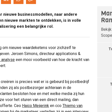
Man
r nieuwe businessmodellen, naar andere
Ran
n nieuwe markten te ontdekken, is in volle
alisering een belangrijke rol.
Bekijk
Scope 
ng om nieuwe waardeketens voor zichzelf te
T
 geven. Jeroen Simons, directeur applications &
n analyse
een mooi voorbeeld van hoe de kracht van
ert.
reëren is precies wat er is gebeurd bij postbedrijf
nden zij als postbezorger achteraan in de
klanten besloten hoe en met welke media zij hun
e voor het sturen van een direct mailing, dan
offerte. Ceo
Haico Meijerink
en cco
Thiemo van
omen bij de marketeer, vertellen zij in een
interview
.