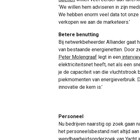
‘We willen hem adviseren in zijn medi
We hebben enorm veel data tot onze b
verkopen we aan de marketeers.’
Betere benutting
Bij netwerkbeheerder Alliander gaat 
van bestaande energienetten. Door ze
Peter Molengraaf
legt in een
intervi
elektriciteitsnet heeft, net als een s
je de capaciteit van die vluchtstrook b
piekmomenten van energieverbruik. D
innovatie de kern is.’
Personeel
Nu bedrijven naarstig op zoek gaan n
het personeelsbestand niet altijd aan
wendbaarheidsonderzoek van Yacht in 