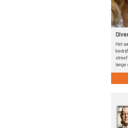
Dive
Het aa
bedrij
streef
lange 