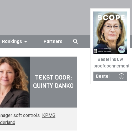
Rankings
Partners
Bestel nu uw
proefabonnement
Bestel
TEKST DOOR:
QUINTY DANKO
nager soft controls
KPMG
derland