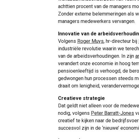
achttien procent van de managers mo
Zonder externe belemmeringen als we
managers medewerkers vervangen.
Innovatie van de arbeidsverhoudi
Volgens
Roger Muys
, hr-directeur bij
industriële revolutie waarin we terech
van de arbeidsverhoudingen. In zijn
a
verandert onze economie in hoog tem
pensioenleeftijd is verhoogd, de ber
gedwongen hun processen steeds meer
draait om lenigheid, verandervermogen 
Creatieve strategie
Dat geldt niet alleen voor de medew
nodig, volgens
Peter Barratt-Jones
va
creatief te kijken naar de bedrijfsvoe
succesvol zijn in de ‘nieuwe’ economi