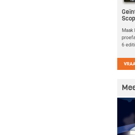
Geïn
Sco
Maak 
proefa
6 edit
VRA
Mee