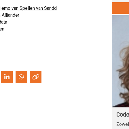
hiemo van Spellen van Sandd
 Alliander
data
en
Code
Zowel