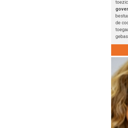
toezi
gove
bestuu
de co
toegaa
gebas