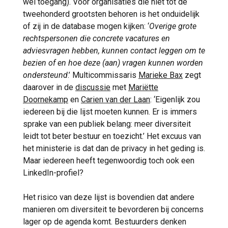
wel toegang). Voor organisaties die niet tot de
tweehonderd grootsten behoren is het onduidelijk
of zij in de database mogen kijken: ‘
Overige grote
rechtspersonen die concrete vacatures en
adviesvragen hebben, kunnen contact leggen om te
bezien of en hoe deze (aan) vragen kunnen worden
ondersteund
.’ Multicommissaris
Marieke Bax
zegt
daarover in de
discussie
met
Mariëtte
Doornekamp
en
Carien van der Laan
: ‘Eigenlijk zou
iedereen bij die lijst moeten kunnen. Er is immers
sprake van een publiek belang: meer diversiteit
leidt tot beter bestuur en toezicht.’ Het excuus van
het ministerie is dat dan de privacy in het geding is.
Maar iedereen heeft tegenwoordig toch ook een
LinkedIn-profiel?
Het risico van deze lijst is bovendien dat andere
manieren om diversiteit te bevorderen bij concerns
lager op de agenda komt. Bestuurders denken