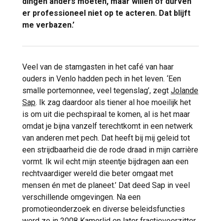
dingen anders moeten, maar willen of durven
er professioneel niet op te acteren. Dat blijft
me verbazen.’
Veel van de stamgasten in het café van haar
ouders in Venlo hadden pech in het leven. ‘Een
smalle portemonnee, veel tegenslag’, zegt
Jolande
Sap
. Ik zag daardoor als tiener al hoe moeilijk het
is om uit die pechspiraal te komen, al is het maar
omdat je bijna vanzelf terechtkomt in een netwerk
van anderen met pech. Dat heeft bij mij geleid tot
een strijdbaarheid die de rode draad in mijn carrière
vormt. Ik wil echt mijn steentje bijdragen aan een
rechtvaardiger wereld die beter omgaat met
mensen én met de planeet.’ Dat deed Sap in veel
verschillende omgevingen. Na een
promotieonderzoek en diverse beleidsfuncties
werd ze in 2008 Kamerlid en later fractievoorzitter