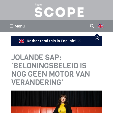
Menu
Rather read this in English?
JOLANDE SAP:
‘BELONINGSBELEID IS
NOG GEEN MOTOR VAN
VERANDERING’