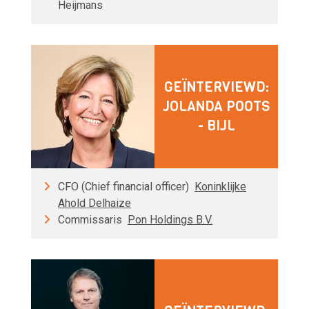
Heijmans
GEÏNTERVIEWD:
JOLANDA POOTS
- BIJL
CFO (Chief financial officer)
Koninklijke
Ahold Delhaize
Commissaris
Pon Holdings B.V.