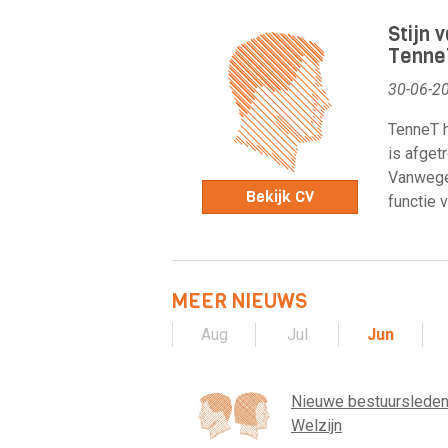
Stijn 
Tenne
30-06-2
TenneT h
is afget
Vanwege 
Bekijk CV
functie v
MEER NIEUWS
Aug
Jul
Jun
Nieuwe bestuursleden
Welzijn