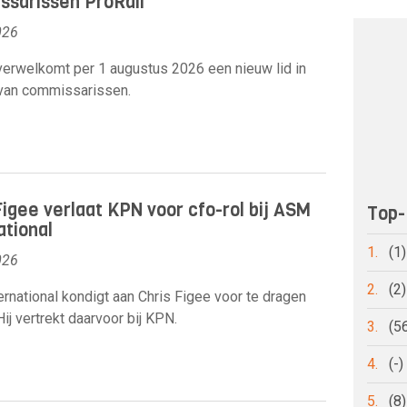
sarissen ProRail
026
verwelkomt per 1 augustus 2026 een nieuw lid in
 van commissarissen.
Figee verlaat KPN voor cfo-rol bij ASM
Top-
ational
1.
(1
026
2.
(2
rnational kondigt aan Chris Figee voor te dragen
Hij vertrekt daarvoor bij KPN.
3.
(5
4.
(-
5.
(8