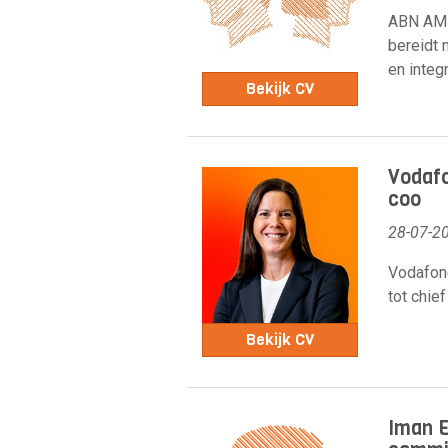
ABN AMR
bereidt 
en integr
Bekijk CV
Vodafo
coo
28-07-2
Vodafone
tot chief
Bekijk CV
Iman E