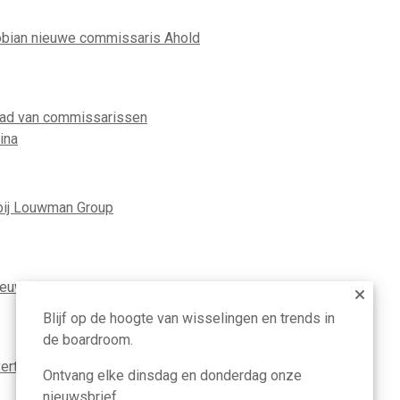
ian nieuwe commissaris Ahold
aad van commissarissen
ina
ij Louwman Group
nieuwe ceo TenneT
Blijf op de hoogte van wisselingen en trends in
de boardroom.
ertrekt als ceo van Louwman Group
Ontvang elke dinsdag en donderdag onze
nieuwsbrief.