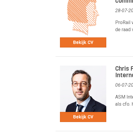
commis
28-07-2
ProRail 
de raad
Bekijk CV
Chris 
Intern
06-07-2
ASM Inte
als cfo. 
Bekijk CV