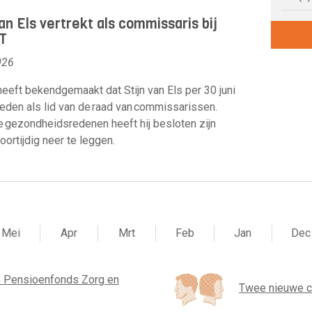
van Els vertrekt als commissaris bij
T
026
eeft bekendgemaakt dat Stijn van Els per 30 juni
reden als lid van de raad van commissarissen.
gezondheidsredenen heeft hij besloten zijn
oortijdig neer te leggen.
Mei
Apr
Mrt
Feb
Jan
Dec
 Pensioenfonds Zorg en
Twee nieuwe 