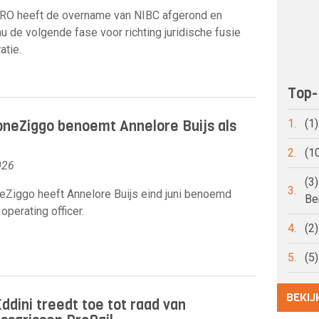
O heeft de overname van NIBC afgerond en
nu de volgende fase voor richting juridische fusie
atie.
Top-
neZiggo benoemt Annelore Buijs als
1.
(1
2.
(1
026
(3
3.
Ziggo heeft Annelore Buijs eind juni benoemd
Be
 operating officer.
4.
(2
5.
(5
BEKIJ
ddini treedt toe tot raad van