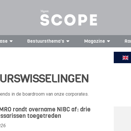
ase
Bestuursthema's
Magazine
Ra
UURSWISSELINGEN
trends in de boardroom van onze corporates.
RO rondt overname NIBC af: drie
ssarissen toegetreden
026