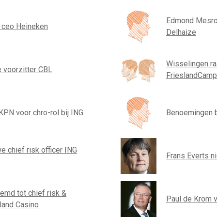
Edmond Mesrob
e ceo Heineken
Delhaize
Wisselingen r
 voorzitter CBL
FrieslandCamp
KPN voor chro-rol bij ING
Benoemingen b
 chief risk officer ING
Frans Everts 
emd tot chief risk &
Paul de Krom v
lland Casino