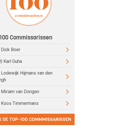
100 Commissarissen
) Dick Boer
0) Karl Guha
) Lodewijk Hijmans van den
rgh
) Miriam van Dongen
) Koos Timmermans
K DE TOP-100 COMMMISSARISSEN