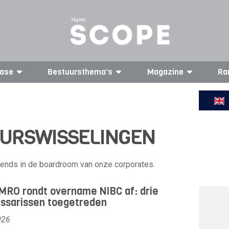
ase
Bestuursthema's
Magazine
Ra
UURSWISSELINGEN
trends in de boardroom van onze corporates.
RO rondt overname NIBC af: drie
ssarissen toegetreden
026