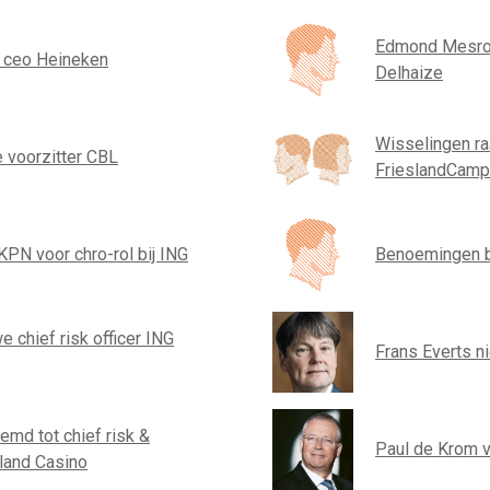
Edmond Mesrob
e ceo Heineken
Delhaize
Wisselingen r
 voorzitter CBL
FrieslandCamp
KPN voor chro-rol bij ING
Benoemingen b
 chief risk officer ING
Frans Everts 
emd tot chief risk &
Paul de Krom v
lland Casino