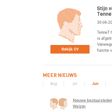
Stijn 
Tenne
30-06-2
TenneT h
is afget
Vanwege 
Bekijk CV
functie v
MEER NIEUWS
Aug
Jul
Jun
Nieuwe bestuursleden
Welzijn