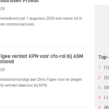
sarissen ProRail
026
verwelkomt per 1 augustus 2026 een nieuw lid in
 van commissarissen.
Figee verlaat KPN voor cfo-rol bij ASM
Top-
ational
1.
(1
026
2.
(2
rnational kondigt aan Chris Figee voor te dragen
Hij vertrekt daarvoor bij KPN.
3.
(5
4.
(-
5.
(8