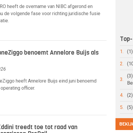
O heeft de overname van NIBC afgerond en
nu de volgende fase voor richting juridische fusie
atie.
Top-
neZiggo benoemt Annelore Buijs als
1.
(1
2.
(1
026
(3
3.
Ziggo heeft Annelore Buijs eind juni benoemd
Be
 operating officer.
4.
(2
5.
(5
BEKIJ
ddini treedt toe tot raad van