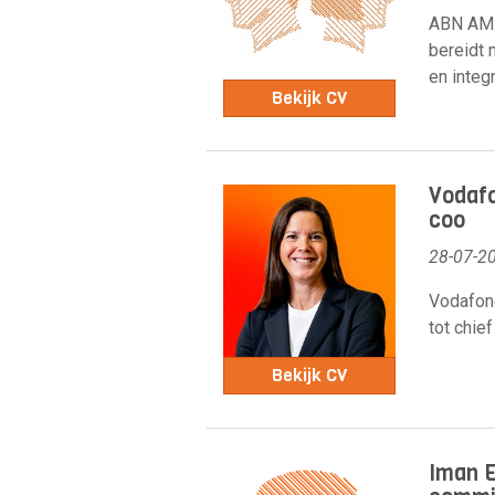
ABN AMR
bereidt 
en integr
Bekijk CV
Vodafo
coo
28-07-2
Vodafone
tot chief
Bekijk CV
Iman E