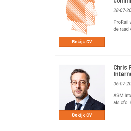
commis
28-07-2
ProRail 
de raad
Bekijk CV
Chris 
Intern
06-07-2
ASM Inte
als cfo. 
Bekijk CV