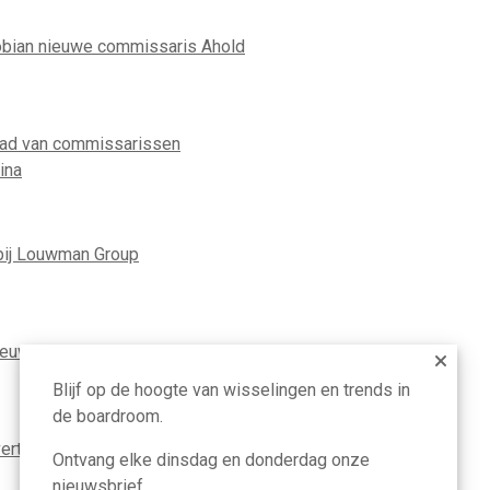
ian nieuwe commissaris Ahold
aad van commissarissen
ina
ij Louwman Group
nieuwe ceo TenneT
Blijf op de hoogte van wisselingen en trends in
de boardroom.
ertrekt als ceo van Louwman Group
Ontvang elke dinsdag en donderdag onze
nieuwsbrief.