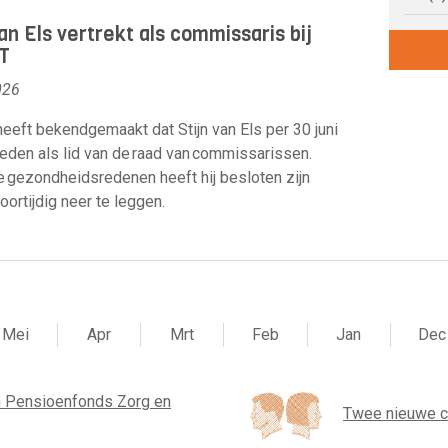
van Els vertrekt als commissaris bij
T
026
eeft bekendgemaakt dat Stijn van Els per 30 juni
reden als lid van de raad van commissarissen.
gezondheidsredenen heeft hij besloten zijn
oortijdig neer te leggen.
Mei
Apr
Mrt
Feb
Jan
Dec
 Pensioenfonds Zorg en
Twee nieuwe 