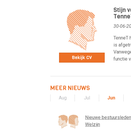
Stijn 
Tenne
30-06-2
TenneT h
is afget
Vanwege 
Bekijk CV
functie v
MEER NIEUWS
Aug
Jul
Jun
Nieuwe bestuursleden
Welzijn