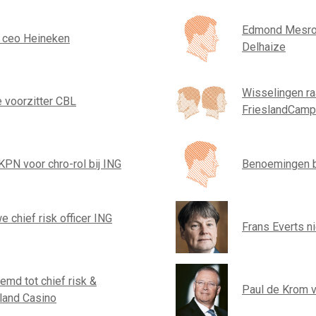
Edmond Mesrob
e ceo Heineken
Delhaize
Wisselingen r
 voorzitter CBL
FrieslandCamp
KPN voor chro-rol bij ING
Benoemingen b
 chief risk officer ING
Frans Everts 
emd tot chief risk &
Paul de Krom v
lland Casino