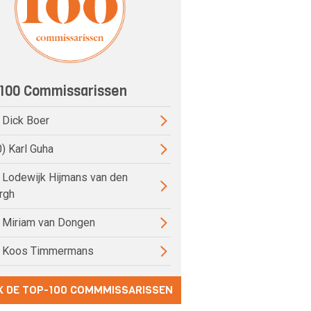
100 Commissarissen
) Dick Boer
0) Karl Guha
) Lodewijk Hijmans van den
rgh
) Miriam van Dongen
) Koos Timmermans
K DE TOP-100 COMMMISSARISSEN