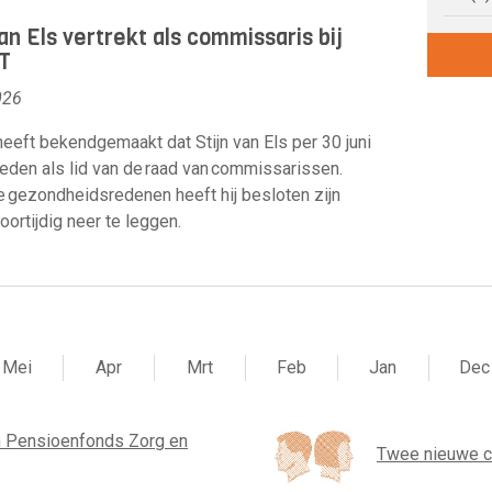
van Els vertrekt als commissaris bij
T
026
eeft bekendgemaakt dat Stijn van Els per 30 juni
reden als lid van de raad van commissarissen.
gezondheidsredenen heeft hij besloten zijn
oortijdig neer te leggen.
Mei
Apr
Mrt
Feb
Jan
Dec
 Pensioenfonds Zorg en
Twee nieuwe 