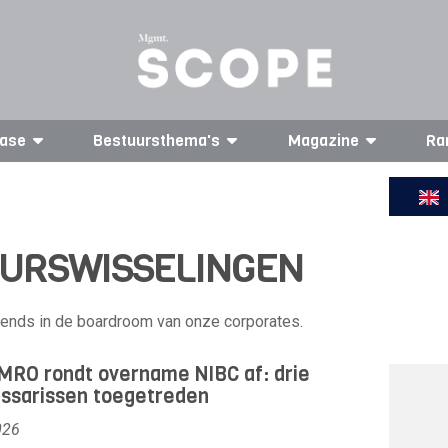
ase
Bestuursthema's
Magazine
Ra
UURSWISSELINGEN
trends in de boardroom van onze corporates.
RO rondt overname NIBC af: drie
ssarissen toegetreden
026