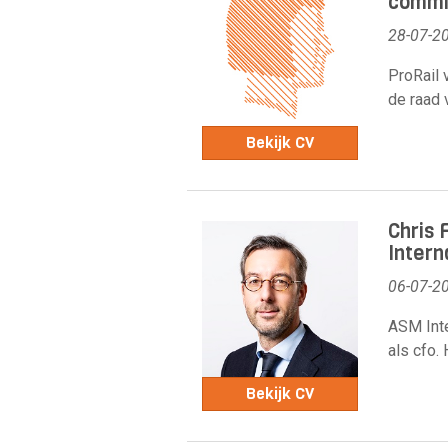
commis
28-07-2
ProRail 
de raad
Bekijk CV
Chris 
Intern
06-07-2
ASM Inte
als cfo. 
Bekijk CV