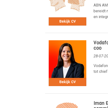
ABN AMR
bereidt 
en integr
Bekijk CV
Vodafo
coo
28-07-2
Vodafone
tot chief
Bekijk CV
Iman E