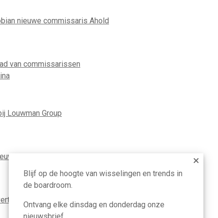
ian nieuwe commissaris Ahold
aad van commissarissen
ina
ij Louwman Group
nieuwe ceo TenneT
Blijf op de hoogte van wisselingen en trends in
de boardroom.
ertrekt als ceo van Louwman Group
Ontvang elke dinsdag en donderdag onze
nieuwsbrief.