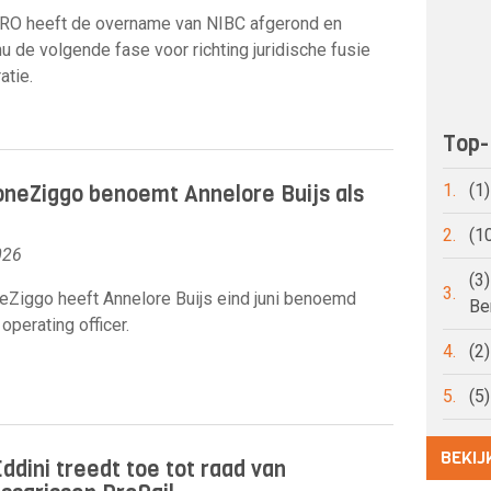
O heeft de overname van NIBC afgerond en
nu de volgende fase voor richting juridische fusie
atie.
Top-
neZiggo benoemt Annelore Buijs als
1.
(1
2.
(1
026
(3
3.
Ziggo heeft Annelore Buijs eind juni benoemd
Be
 operating officer.
4.
(2
5.
(5
BEKIJ
ddini treedt toe tot raad van