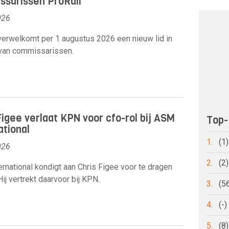
sarissen ProRail
026
verwelkomt per 1 augustus 2026 een nieuw lid in
 van commissarissen.
Figee verlaat KPN voor cfo-rol bij ASM
Top-
ational
1.
(1
026
2.
(2
rnational kondigt aan Chris Figee voor te dragen
Hij vertrekt daarvoor bij KPN.
3.
(5
4.
(-
5.
(8