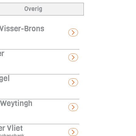
Overig
Visser-Brons
er
gel
 Weytingh
r Vliet
schapsbank