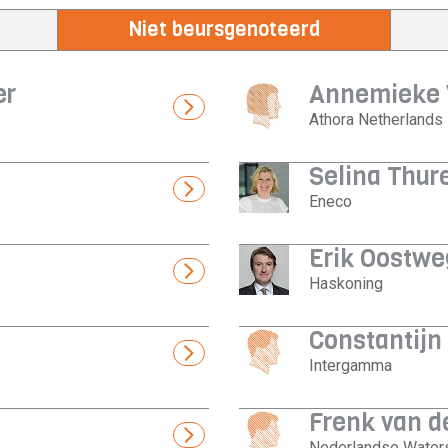
Niet beursgenoteerd
er
Annemieke 
Athora Netherlands
Selina Thur
Eneco
Erik Oostwe
Haskoning
Constantijn
Intergamma
Frenk van de
Nederlandse Water