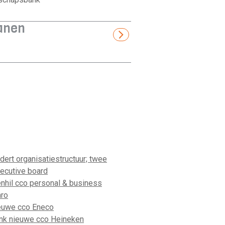
anen
ert organisatiestructuur; twee
ecutive board
nhil cco personal & business
ro
ieuwe cco Eneco
nk nieuwe cco Heineken