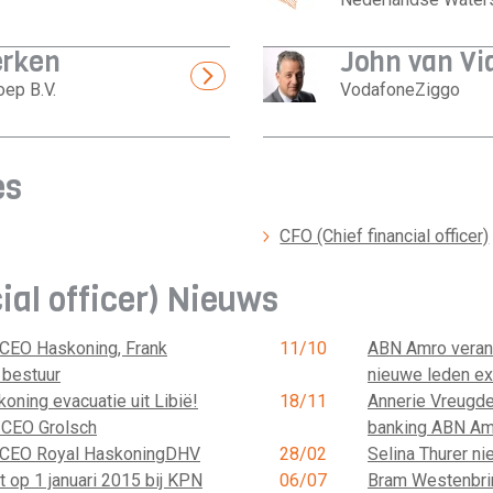
erken
John van Vi
ep B.V.
VodafoneZiggo
es
CFO (Chief financial officer)
al officer) Nieuws
 CEO Haskoning, Frank
11/10
ABN Amro verand
 bestuur
nieuwe leden ex
ning evacuatie uit Libië!
18/11
Annerie Vreugde
 CEO Grolsch
banking ABN Am
e CEO Royal HaskoningDHV
28/02
Selina Thurer n
t op 1 januari 2015 bij KPN
06/07
Bram Westenbri