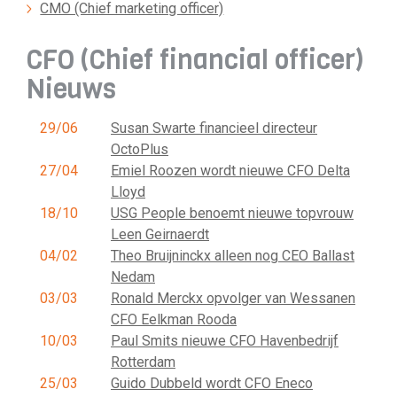
CMO (Chief marketing officer)
CFO (Chief financial officer)
Nieuws
29/06
Susan Swarte financieel directeur
OctoPlus
27/04
Emiel Roozen wordt nieuwe CFO Delta
Lloyd
18/10
USG People benoemt nieuwe topvrouw
Leen Geirnaerdt
04/02
Theo Bruijninckx alleen nog CEO Ballast
Nedam
03/03
Ronald Merckx opvolger van Wessanen
CFO Eelkman Rooda
10/03
Paul Smits nieuwe CFO Havenbedrijf
Rotterdam
25/03
Guido Dubbeld wordt CFO Eneco