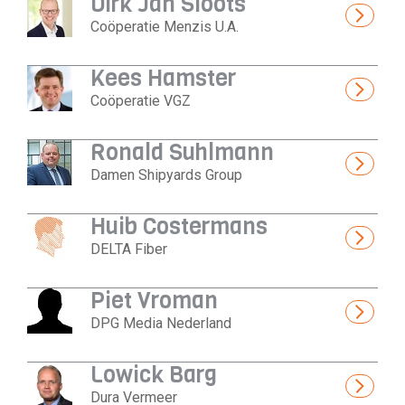
Dirk Jan Sloots
Coöperatie Menzis U.A.
Kees Hamster
Coöperatie VGZ
Ronald Suhlmann
Damen Shipyards Group
Huib Costermans
DELTA Fiber
Piet Vroman
DPG Media Nederland
Lowick Barg
Dura Vermeer