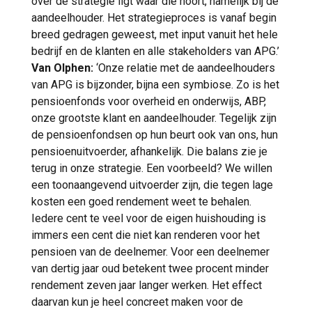
over de strategie ligt waar die hoort, namelijk bij de
aandeelhouder. Het strategieproces is vanaf begin
breed gedragen geweest, met input vanuit het hele
bedrijf en de klanten en alle stakeholders van APG.’
Van Olphen:
‘Onze relatie met de aandeelhouders
van APG is bijzonder, bijna een symbiose. Zo is het
pensioenfonds voor overheid en onderwijs, ABP,
onze grootste klant en aandeelhouder. Tegelijk zijn
de pensioenfondsen op hun beurt ook van ons, hun
pensioenuitvoerder, afhankelijk. Die balans zie je
terug in onze strategie. Een voorbeeld? We willen
een toonaangevend uitvoerder zijn, die tegen lage
kosten een goed rendement weet te behalen.
Iedere cent te veel voor de eigen huishouding is
immers een cent die niet kan renderen voor het
pensioen van de deelnemer. Voor een deelnemer
van dertig jaar oud betekent twee procent minder
rendement zeven jaar langer werken. Het effect
daarvan kun je heel concreet maken voor de