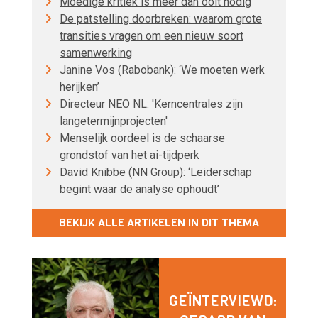
Moedige kritiek is meer dan ooit nodig
De patstelling doorbreken: waarom grote
transities vragen om een nieuw soort
samenwerking
Janine Vos (Rabobank): ‘We moeten werk
herijken’
Directeur NEO NL: 'Kerncentrales zijn
langetermijnprojecten'
Menselijk oordeel is de schaarse
grondstof van het ai-tijdperk
David Knibbe (NN Group): ‘Leiderschap
begint waar de analyse ophoudt’
BEKIJK ALLE ARTIKELEN IN DIT THEMA
GEÏNTERVIEWD: