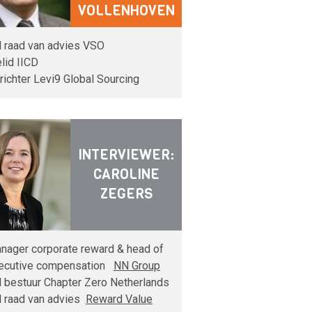
VOLLENHOVEN
d raad van advies VSO
elid IICD
richter Levi9 Global Sourcing
INTERVIEWER:
CAROLINE
ZEGERS
nager corporate reward & head of
ecutive compensation
NN Group
d bestuur Chapter Zero Netherlands
d raad van advies
Reward Value