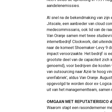
aandelenemissies.
Al snel na de bekendmaking van zijn 
Jitscale, een aanbieder van cloud com
medecommissaris, ook lid van de raad 
Van Oranje samen met twee studievrie
internetbedrijf Clockwork, dat uitein
naar de komeet Shoemaker-Levy 9 die
impact veroorzaakte. Het bedrijf is ee
grootste deel van de capaciteit zich 
genoemd), voor bedrijven die kosten w
van outsourcing naar Azië te hoog vin
urenfabriek’, aldus Van Oranje. Augus
opgevolgd te worden door ex-Logica 
uit van het managementteam, samen
OMGAAN MET REPUTATIERISICO di
Waarom stapt een rasondernemer met e