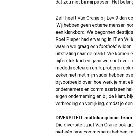
dat zou niet bij mij passen. Het belang
Zelf heeft Van Oranje bij Levi9 dan 
‘Wij hebben geen externe mensen nodig
een klankbord. We begonnen destijds
Roel Pieper had ervaring in IT en Wi
waarin we graag een
foothold
wilden.
uitstraling naar de markt. We komen e
cijferstuk kort en gaan we snel over 
mededirecteuren en ik proberen ook één
zeker niet met mijn vader hebben ove
bijvoorbeeld over: hoe werk je met e
ondernemers en commissarissen halen
eigen onderneming en bij de klant, bi
verbreding en verrijking, omdat je een
DIVERSITEIT multidisciplinair team
Die
diversiteit
ziet Van Oranje ook gr
niet één type commissaris hebben, ma