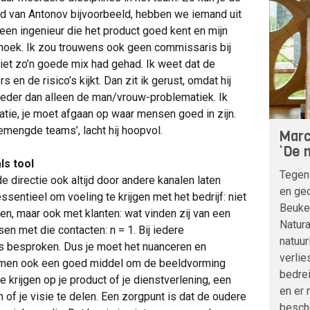
ard van Antonov bijvoorbeeld, hebben we iemand uit
 een ingenieur die het product goed kent en mijn
nghoek. Ik zou trouwens ook geen commissaris bij
iet zo’n goede mix had gehad. Ik weet dat de
s en de risico’s kijkt. Dan zit ik gerust, omdat hij
 breder dan alleen de man/vrouw-problematiek. Ik
natie, je moet afgaan op waar mensen goed in zijn.
gemengde teams’, lacht hij hoopvol.
Marc
‘De n
ls tool
Tegen
directie ook altijd door andere kanalen laten
en geo
essentieel om voeling te krijgen met het bedrijf: niet
Beuke
en, maar ook met klanten: wat vinden zij van een
Natura
en met die contacten: n = 1. Bij iedere
natuur
s besproken. Dus je moet het nuanceren en
verlie
vormen ook een goed middel om de beeldvorming
bedre
e krijgen op je product of je dienstverlening, een
en er 
of je visie te delen. Een zorgpunt is dat de oudere
besche