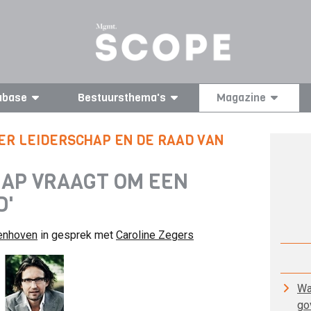
abase
Bestuursthema's
Magazine
ER LEIDERSCHAP EN DE RAAD VAN
HAP VRAAGT OM EEN
D'
lenhoven
in gesprek met
Caroline Zegers
Wa
go