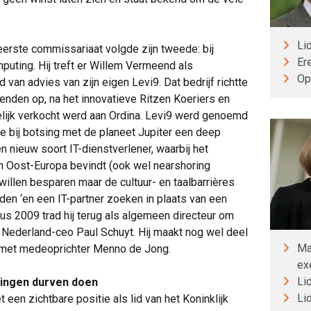
Li
eerste commissariaat volgde zijn tweede: bij
Er
puting. Hij treft er Willem Vermeend als
Op
van advies van zijn eigen Levi9. Dat bedrijf richtte
nden op, na het innovatieve Ritzen Koeriers en
delijk verkocht werd aan Ordina. Levi9 werd genoemd
 bij botsing met de planeet Jupiter een deep
n nieuw soort IT-dienstverlener, waarbij het
in Oost-Europa bevindt (ook wel nearshoring
illen besparen maar de cultuur- en taalbarrières
den ‘en een IT-partner zoeken in plaats van een
tus 2009 trad hij terug als algemeen directeur om
Nederland-ceo Paul Schuyt. Hij maakt nog wel deel
Ma
 met medeoprichter Menno de Jong.
ex
Li
ngen durven doen
Li
en zichtbare positie als lid van het Koninklijk