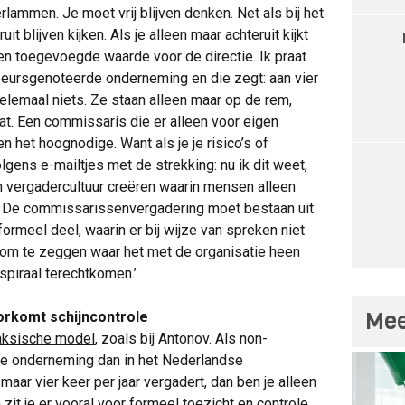
erlammen. Je moet vrij blijven denken. Net als bij het
t blijven kijken. Als je alleen maar achteruit kijkt
een toegevoegde waarde voor de directie. Ik praat
beursgenoteerde onderneming en die zegt: aan vier
elemaal niets. Ze staan alleen maar op de rem,
aat. Een commissaris die er alleen voor eigen
een het hoognodige. Want als je je risico’s of
olgens e-mailtjes met de strekking: nu ik dit weet,
n vergadercultuur creëren waarin mensen alleen
n. De commissarissenvergadering moet bestaan uit
formeel deel, waarin er bij wijze van spreken niet
s om te zeggen waar het met de organisatie heen
spiraal terechtkomen.’
Mee
rkomt schijncontrole
aksische model
, zoals bij Antonov. Als non-
 de onderneming dan in het Nederlandse
 maar vier keer per jaar vergadert, dan ben je alleen
 zit je er vooral voor formeel toezicht en controle.