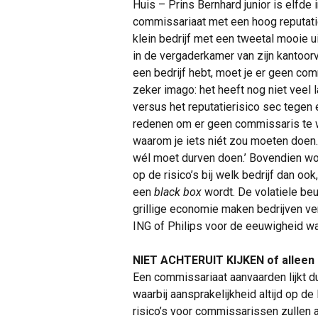
Huis – Prins Bernhard junior is elfde 
commissariaat met een hoog reputatie
klein bedrijf met een tweetal mooie ui
in de vergaderkamer van zijn kantoorv
een bedrijf hebt, moet je er geen co
zeker imago: het heeft nog niet veel 
versus het reputatierisico sec tegen 
redenen om er geen commissaris te wo
waarom je iets niét zou moeten doen.
wél moet durven doen.’ Bovendien wor
op de risico’s bij welk bedrijf dan ook
een
black box
wordt. De volatiele be
grillige economie maken bedrijven ver
ING of Philips voor de eeuwigheid ware
NIET ACHTERUIT KIJKEN of alleen
Een commissariaat aanvaarden lijkt du
waarbij aansprakelijkheid altijd op de
risico’s voor commissarissen zullen 