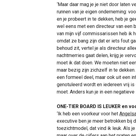
‘Maar daar mag je je niet door laten v
runnen van je eigen onderneming: voorui
en je probeert in te dekken, heb je g
wel eens met een directeur van een 
van mijn vijf commissarissen heb ik h
omdat ze bang zijn dat er iets fout g
behoud zit, vertel je als directeur all
nachtmerries gaat delen, krijg je verv
moet ik dat doen. We moeten niet ee
maar bezig zijn zichzelf in te dekke
een formeel deel, maar ook uit een in
genotuleerd wordt en iedereen vrij i
moet. Anders kun je in een negatieve 
ONE-TIER BOARD IS LEUKER en voo
‘Ik heb een voorkeur voor het
Angels
executive ben je meer betrokken bij
toezichtmodel, dat vind ik leuk. Als je
maar over de cijfers aan het praten en