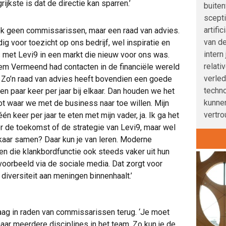
rijkste is dat de directie kan sparren.’
buite
scepti
artifi
ook geen commissarissen, maar een raad van advies.
van de
 voor toezicht op ons bedrijf, wel inspiratie en
intern
 met Levi9 in een markt die nieuw voor ons was.
relati
llem Vermeend had contacten in de financiële wereld
verle
 Zo’n raad van advies heeft bovendien een goede
techno
en paar keer per jaar bij elkaar. Dan houden we het
kunnen
tot waar we met de business naar toe willen. Mijn
vertro
 keer per jaar te eten met mijn vader, ja. Ik ga het
r de toekomst of de strategie van Levi9, maar wel
lkaar samen? Daar kun je van leren. Moderne
 die klankbordfunctie ook steeds vaker uit hun
jvoorbeeld via de sociale media. Dat zorgt voor
 diversiteit aan meningen binnenhaalt.’
aag in raden van commissarissen terug. ‘Je moet
ar meerdere disciplines in het team. Zo kun je de