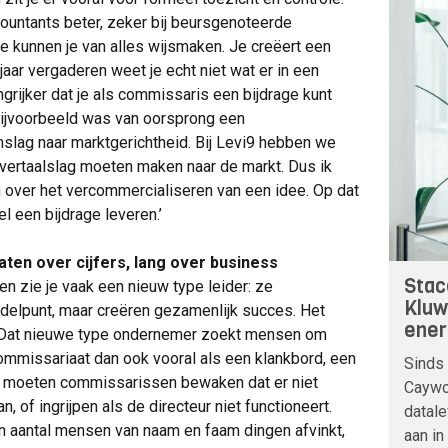
countants beter, zeker bij beursgenoteerde
 ze kunnen je van alles wijsmaken. Je creëert een
jaar vergaderen weet je echt niet wat er in een
angrijker dat je als commissaris een bijdrage kunt
 bijvoorbeeld was van oorsprong een
slag naar marktgerichtheid. Bij Levi9 hebben we
vertaalslag moeten maken naar de markt. Dus ik
 over het vercommercialiseren van een idee. Op dat
 een bijdrage leveren.’
en over cijfers, lang over business
Stac
en zie je vaak een nieuw type leider: ze
Kluw
delpunt, maar creëren gezamenlijk succes. Het
ener
du. Dat nieuwe type ondernemer zoekt mensen om
commissariaat dan ook vooral als een klankbord, een
Sinds 
ijk moeten commissarissen bewaken dat er niet
Caywoo
 of ingrijpen als de directeur niet functioneert.
datale
n aantal mensen van naam en faam dingen afvinkt,
aan in