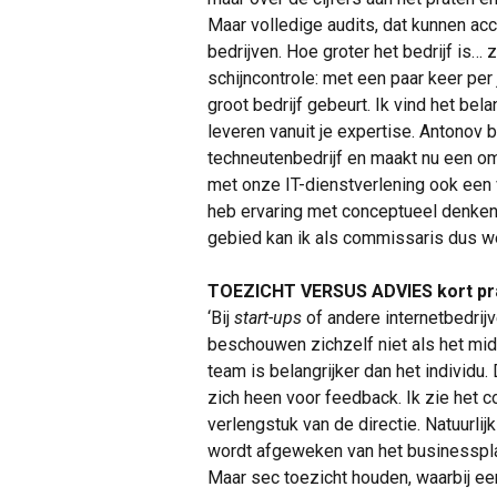
Maar volledige audits, dat kunnen ac
bedrijven. Hoe groter het bedrijf is…
schijncontrole: met een paar keer per 
groot bedrijf gebeurt. Ik vind het bel
leveren vanuit je expertise. Antonov
techneutenbedrijf en maakt nu een om
met onze IT-dienstverlening ook een 
heb ervaring met conceptueel denken
gebied kan ik als commissaris dus wel
TOEZICHT VERSUS ADVIES kort prat
‘Bij
start-ups
of andere internetbedrijv
beschouwen zichzelf niet als het mid
team is belangrijker dan het indivi
zich heen voor feedback. Ik zie het 
verlengstuk van de directie. Natuurl
wordt afgeweken van het businessplan,
Maar sec toezicht houden, waarbij ee