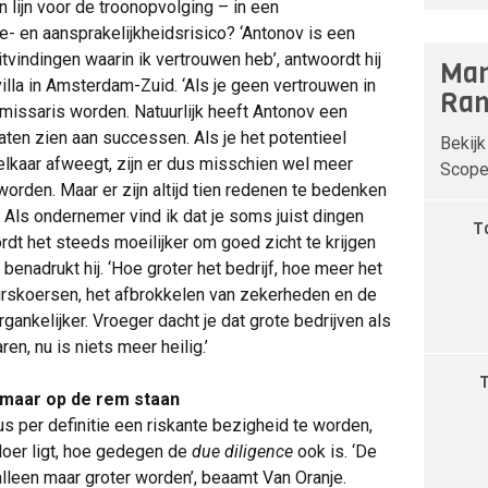
in lijn voor de troonopvolging – in een
- en aansprakelijkheidsrisico? ‘Antonov is een
tvindingen waarin ik vertrouwen heb’, antwoordt hij
Man
illa in Amsterdam-Zuid. ‘Als je geen vertrouwen in
Ran
mmissaris worden. Natuurlijk heeft Antonov een
laten zien aan successen. Als je het potentieel
Bekijk
elkaar afweegt, zijn er dus misschien wel meer
Scope 
rden. Maar er zijn altijd tien redenen te bedenken
 Als ondernemer vind ik dat je soms juist dingen
T
dt het steeds moeilijker om goed zicht te krijgen
, benadrukt hij. ‘Hoe groter het bedrijf, hoe meer het
urskoersen, het afbrokkelen van zekerheden en de
gankelijker. Vroeger dacht je dat grote bedrijven als
n, nu is niets meer heilig.’
 maar op de rem staan
s per definitie een riskante bezigheid te worden,
 loer ligt, hoe gedegen de
due diligence
ook is. ‘De
alleen maar groter worden’, beaamt Van Oranje.