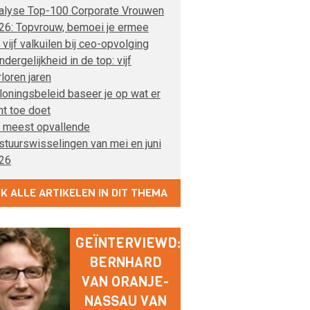
alyse Top-100 Corporate Vrouwen
26: Topvrouw, bemoei je ermee
 vijf valkuilen bij ceo-opvolging
dergelijkheid in de top: vijf
rloren jaren
loningsbeleid baseer je op wat er
ht toe doet
 meest opvallende
stuurswisselingen van mei en juni
26
JK ALLE ARTIKELEN IN DIT THEMA
GEÏNTERVIEWD:
BERNHARD
VAN ORANJE-
NASSAU VAN