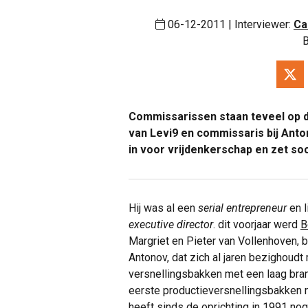
06-12-2011 | Interviewer:
Ca
B
Commissarissen staan teveel op d
van Levi9 en commissaris bij Anton
in voor vrijdenkerschap en zet soc
Hij was al een
serial entrepreneur
en l
executive director
. dit voorjaar werd
B
Margriet en Pieter van Vollenhoven,
Antonov, dat zich al jaren bezighoud
versnellingsbakken met een laag brand
eerste productieversnellingsbakken m
heeft sinds de oprichting in 1991 no