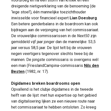
voordroeg en na een storm van kritiek en een
dreigende nietigverklaring van de benoeming (de
‘lege stoel’), één mannelijke toezichthouder
inwisselde voor financieel expert
Lian Doesburg
.
Een betere genderbalans in de boardroom kan ook
bijdragen aan de verjonging van het commissariaat.
De vrouwelijke commissarissen in de
Next50
zijn
gemiddeld vijf jaar jonger dan de mannelijke: 53,5
jaar versus 58,5 jaar. De lijst telt bij de vrouwen
negen veertigers tegenover slechts twee bij de
mannen. De jongste commissaris is overigens wél
een man (FrieslandCampina-commissaris
Nils den
Besten
(1982, nr. 17).
Digidames breken boardrooms open
Opvallend is het clubje digidames in de tweede
helft van de lijst: met hun expertise op het gebied
van digitalisering lijken ze een nieuwe route naar
het commissariaat te hebben ontsloten. Zo kreeg