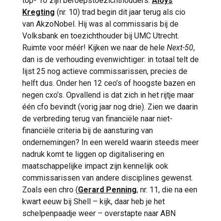
top- 10 zijn beroepstoezichthouders.
Aloys
Kregting
(nr. 10) trad begin dit jaar terug als cio
van AkzoNobel. Hij was al commissaris bij de
Volksbank en toezichthouder bij UMC Utrecht.
Ruimte voor méér! Kijken we naar de hele
Next-50
,
dan is de verhouding evenwichtiger: in totaal telt de
lijst 25 nog actieve commissarissen, precies de
helft dus. Onder hen 12 ceo’s of hoogste bazen en
negen cxo’s. Opvallend is dat zich in het rijtje maar
één cfo bevindt (vorig jaar nog drie). Zien we daarin
de verbreding terug van financiële naar niet-
financiële criteria bij de aansturing van
ondernemingen? In een wereld waarin steeds meer
nadruk komt te liggen op digitalisering en
maatschappelijke impact zijn kennelijk ook
commissarissen van andere disciplines gewenst.
Zoals een chro (
Gerard Penning
, nr. 11, die na een
kwart eeuw bij Shell – kijk, daar heb je het
schelpenpaadje weer – overstapte naar ABN