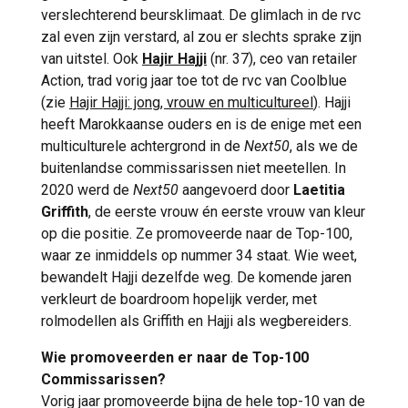
verslechterend beursklimaat. De glimlach in de rvc
zal even zijn verstard, al zou er slechts sprake zijn
van uitstel. Ook
Hajir Hajji
(nr. 37), ceo van retailer
Action, trad vorig jaar toe tot de rvc van Coolblue
(zie
Hajir Hajji: jong, vrouw en multicultureel
). Hajji
heeft Marokkaanse ouders en is de enige met een
multiculturele achtergrond in de
Next50
, als we de
buitenlandse commissarissen niet meetellen. In
2020 werd de
Next50
aangevoerd door
Laetitia
Griffith
, de eerste vrouw én eerste vrouw van kleur
op die positie. Ze promoveerde naar de Top-100,
waar ze inmiddels op nummer 34 staat. Wie weet,
bewandelt Hajji dezelfde weg. De komende jaren
verkleurt de boardroom hopelijk verder, met
rolmodellen als Griffith en Hajji als wegbereiders.
Wie promoveerden er naar de Top-100
Commissarissen?
Vorig jaar promoveerde bijna de hele top-10 van de