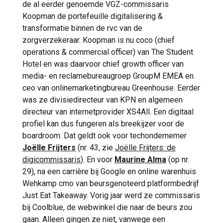
de al eerder genoemde VGZ-commissaris
Koopman de portefeuille digitalisering &
transformatie binnen de rvc van de
zorgverzekeraar. Koopman is nu coco (chief
operations & commercial officer) van The Student
Hotel en was daarvoor chief growth officer van
media- en reclamebureaugroep GroupM EMEA en
ceo van onlinemarketingbureau Greenhouse. Eerder
was ze divisiedirecteur van KPN en algemeen
directeur van internetprovider XS4All. Een digitaal
profiel kan dus fungeren als breekijzer voor de
boardroom. Dat geldt ook voor techondernemer
Joëlle Frijters
(nr. 43, zie
Joëlle Frijters: de
digicommissaris
). En voor
Maurine Alma
(op nr.
29), na een carrière bij Google en online warenhuis
Wehkamp cmo van beursgenoteerd platformbedrijf
Just Eat Takeaway. Vorig jaar werd ze commissaris
bij Coolblue, de webwinkel die naar de beurs zou
gaan. Alleen gingen ze niet, vanwege een