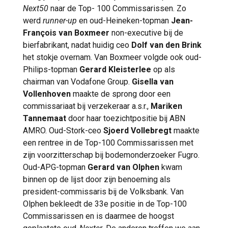
Next50
naar de Top- 100 Commissarissen. Zo
werd
runner-up
en oud-Heineken-topman
Jean-
François van Boxmeer
non-executive bij de
bierfabrikant, nadat huidig ceo
Dolf van den Brink
het stokje overnam. Van Boxmeer volgde ook oud-
Philips-topman
Gerard Kleisterlee
op als
chairman van Vodafone Group.
Gisella van
Vollenhoven
maakte de sprong door een
commissariaat bij verzekeraar a.s.r.,
Mariken
Tannemaat
door haar toezichtpositie bij ABN
AMRO. Oud-Stork-ceo
Sjoerd Vollebregt
maakte
een rentree in de Top-100 Commissarissen met
zijn voorzitterschap bij bodemonderzoeker Fugro.
Oud-APG-topman
Gerard van Olphen
kwam
binnen op de lijst door zijn benoeming als
president-commissaris bij de Volksbank. Van
Olphen bekleedt de 33e positie in de Top-100
Commissarissen en is daarmee de hoogst