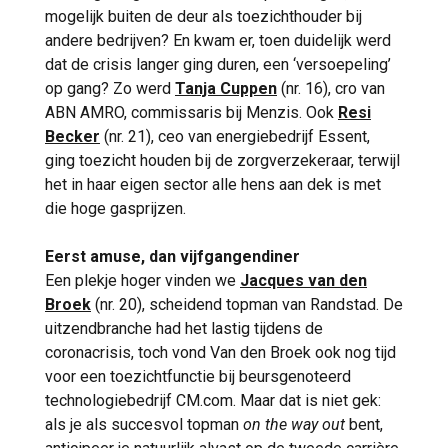
mogelijk buiten de deur als toezichthouder bij
andere bedrijven? En kwam er, toen duidelijk werd
dat de crisis langer ging duren, een ‘versoepeling’
op gang? Zo werd
Tanja Cuppen
(nr. 16), cro van
ABN AMRO, commissaris bij Menzis. Ook
Resi
Becker
(nr. 21), ceo van energiebedrijf Essent,
ging toezicht houden bij de zorgverzekeraar, terwijl
het in haar eigen sector alle hens aan dek is met
die hoge gasprijzen.
Eerst amuse, dan vijfgangendiner
Een plekje hoger vinden we
Jacques van den
Broek
(nr. 20), scheidend topman van Randstad. De
uitzendbranche had het lastig tijdens de
coronacrisis, toch vond Van den Broek ook nog tijd
voor een toezichtfunctie bij beursgenoteerd
technologiebedrijf CM.com. Maar dat is niet gek:
als je als succesvol topman
on the way out
bent,