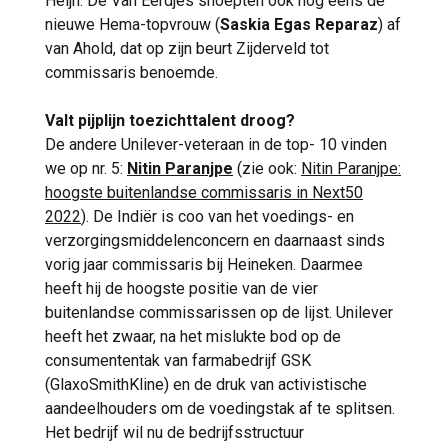
Heijn. De Van Eerdjes snoepten ook nog eens de
nieuwe Hema-topvrouw (
Saskia Egas Reparaz
) af
van Ahold, dat op zijn beurt Zijderveld tot
commissaris benoemde.
Valt pijplijn toezichttalent droog?
De andere Unilever-veteraan in de top- 10 vinden
we op nr. 5:
Nitin Paranjpe
(zie ook:
Nitin Paranjpe:
hoogste buitenlandse commissaris in Next50
2022
). De Indiër is coo van het voedings- en
verzorgingsmiddelenconcern en daarnaast sinds
vorig jaar commissaris bij Heineken. Daarmee
heeft hij de hoogste positie van de vier
buitenlandse commissarissen op de lijst. Unilever
heeft het zwaar, na het mislukte bod op de
consumententak van farmabedrijf GSK
(GlaxoSmithKline) en de druk van activistische
aandeelhouders om de voedingstak af te splitsen.
Het bedrijf wil nu de bedrijfsstructuur