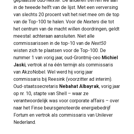
geplaatste oud-
Nexter
. De anderen treffen we aan
in de tweede helft van de lijst. Met een verversing
van slechts 20 procent valt het niet mee om de top
van de Top-100 te halen. Voor de
Nexters
die tot
het centrum van de macht willen doordringen, geldt
meestal: achteraan aansluiten. Niet alle
commissarissen in de top-10 van de
Next50
wisten zich te plaatsen voor de Top-100. De
nummer 1 van vorig jaar, oud-Grontmij-ceo
Michiel
Jaski
, vertrok al na één termijn als commissaris
van AkzoNobel. Wel werd hij vorig jaar
commissaris bij Reesink (voorzitter ad interim).
Oud-staatssecretaris
Nebahat Albayrak
, vorig jaar
op nr. 10, stapte van Shell – waar ze
verantwoordelijk was voor corporate affairs – over
naar het Finse beursgenoteerde energiebedrijf
Fortum en vertrok als commissaris van Unilever
Nederland.