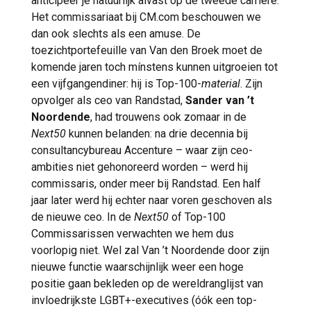
anticipeer je natuurlijk alvast op de tweede carrière.
Het commissariaat bij CM.com beschouwen we
dan ook slechts als een amuse. De
toezichtportefeuille van Van den Broek moet de
komende jaren toch mínstens kunnen uitgroeien tot
een vijfgangendiner: hij is Top-100-
material
. Zijn
opvolger als ceo van Randstad,
Sander van ’t
Noordende
, had trouwens ook zomaar in de
Next50
kunnen belanden: na drie decennia bij
consultancybureau Accenture – waar zijn ceo-
ambities niet gehonoreerd worden – werd hij
commissaris, onder meer bij Randstad. Een half
jaar later werd hij echter naar voren geschoven als
de nieuwe ceo. In de
Next50
of Top-100
Commissarissen verwachten we hem dus
voorlopig niet. Wel zal Van ’t Noordende door zijn
nieuwe functie waarschijnlijk weer een hoge
positie gaan bekleden op de wereldranglijst van
invloedrijkste LGBT+-executives (óók een top-