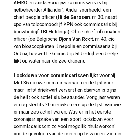
AMRO en sinds vorig jaar commissaris is bij
netbeheerder Alliander). Ander voorbeeld: een
chief people officer (
Hilde Garssen
, nr. 30, naast
cpo van telecombedrijf KPN ook commissaris bij
bouwbedrijf TBI Holdings). Of de chief information
officer (de Belgische
Bjorn Van Reet
, nr. 40, cio
van bioscoopketen Kinepolis en commissaris bij
Ordina, hoewel IT-kennis bij dat bedrijf een béétje
lijkt op water naar de zee dragen).
Lockdown voor commissarissen lijkt voorbij
Met 36 nieuwe commissarissen is de lijst voor
maar liefst driekwart ververst en daarvan is bijna
de helft ook actief als bestuurder. Vorig jaar waren
er nog slechts 20 nieuwkomers op de lijst, van wie
er maar zes actief waren. Was er in het eerste
coronajaar sprake van een soort lockdown voor
commissarissen: zo veel mogelijk ‘thuiswerken’
om de gevolgen van de crisis op te vangen, zo min