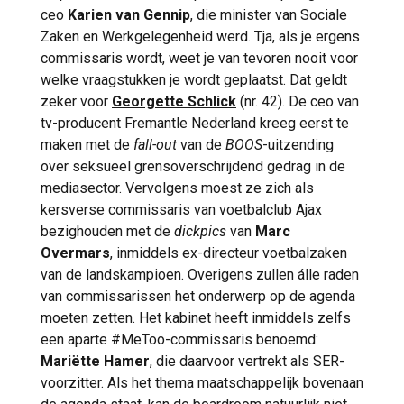
ceo
Karien van Gennip
, die minister van Sociale
Zaken en Werkgelegenheid werd. Tja, als je ergens
commissaris wordt, weet je van tevoren nooit voor
welke vraagstukken je wordt geplaatst. Dat geldt
zeker voor
Georgette Schlick
(nr. 42). De ceo van
tv-producent Fremantle Nederland kreeg eerst te
maken met de
fall-out
van de
BOOS
-uitzending
over seksueel grensoverschrijdend gedrag in de
mediasector. Vervolgens moest ze zich als
kersverse commissaris van voetbalclub Ajax
bezighouden met de
dickpics
van
Marc
Overmars
, inmiddels ex-directeur voetbalzaken
van de landskampioen. Overigens zullen álle raden
van commissarissen het onderwerp op de agenda
moeten zetten. Het kabinet heeft inmiddels zelfs
een aparte #MeToo-commissaris benoemd:
Mariëtte Hamer
, die daarvoor vertrekt als SER-
voorzitter. Als het thema maatschappelijk bovenaan