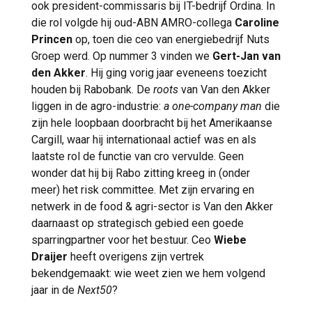
ook president-commissaris bij IT-bedrijf Ordina. In
die rol volgde hij oud-ABN AMRO-collega
Caroline
Princen
op, toen die ceo van energiebedrijf Nuts
Groep werd. Op nummer 3 vinden we
Gert-Jan van
den Akker
. Hij ging vorig jaar eveneens toezicht
houden bij Rabobank. De
roots
van Van den Akker
liggen in de agro-industrie:
a one-company man
die
zijn hele loopbaan doorbracht bij het Amerikaanse
Cargill, waar hij internationaal actief was en als
laatste rol de functie van cro vervulde. Geen
wonder dat hij bij Rabo zitting kreeg in (onder
meer) het risk committee. Met zijn ervaring en
netwerk in de food & agri-sector is Van den Akker
daarnaast op strategisch gebied een goede
sparringpartner voor het bestuur. Ceo
Wiebe
Draijer
heeft overigens zijn vertrek
bekendgemaakt: wie weet zien we hem volgend
jaar in de
Next50
?