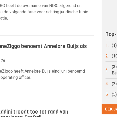
O heeft de overname van NIBC afgerond en
nu de volgende fase voor richting juridische fusie
atie.
Top-
neZiggo benoemt Annelore Buijs als
1.
(1
2.
(1
026
(3
3.
Ziggo heeft Annelore Buijs eind juni benoemd
Be
 operating officer.
4.
(2
5.
(5
BEKIJ
ddini treedt toe tot raad van