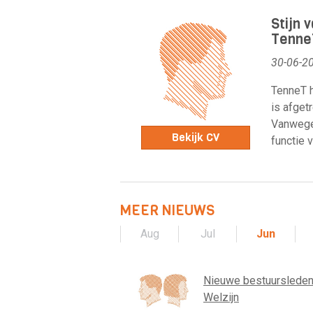
Stijn 
Tenne
30-06-2
TenneT h
is afget
Vanwege 
Bekijk CV
functie v
MEER NIEUWS
Aug
Jul
Jun
Nieuwe bestuursleden
Welzijn