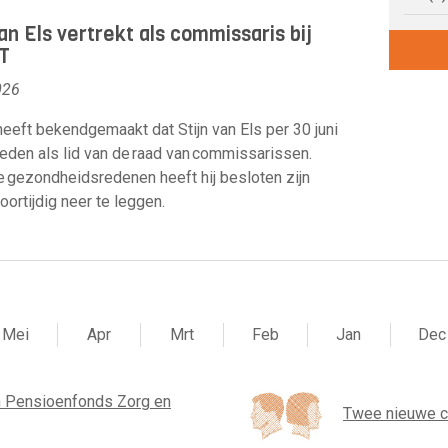
van Els vertrekt als commissaris bij
T
026
eeft bekendgemaakt dat Stijn van Els per 30 juni
reden als lid van de raad van commissarissen.
gezondheidsredenen heeft hij besloten zijn
oortijdig neer te leggen.
Mei
Apr
Mrt
Feb
Jan
Dec
 Pensioenfonds Zorg en
Twee nieuwe 