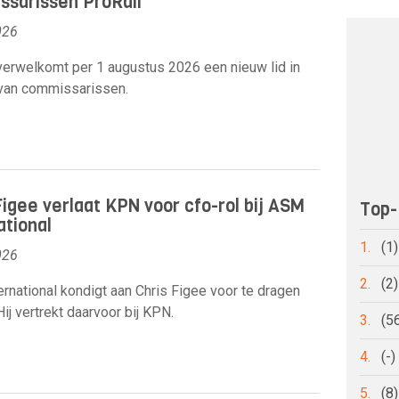
sarissen ProRail
026
verwelkomt per 1 augustus 2026 een nieuw lid in
 van commissarissen.
Figee verlaat KPN voor cfo-rol bij ASM
Top-
ational
1.
(1
026
2.
(2
rnational kondigt aan Chris Figee voor te dragen
Hij vertrekt daarvoor bij KPN.
3.
(5
4.
(-
5.
(8