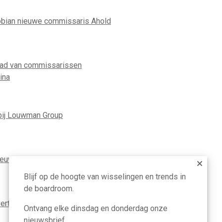
ian nieuwe commissaris Ahold
aad van commissarissen
ina
ij Louwman Group
nieuwe ceo TenneT
Blijf op de hoogte van wisselingen en trends in
de boardroom.
ertrekt als ceo van Louwman Group
Ontvang elke dinsdag en donderdag onze
nieuwsbrief.