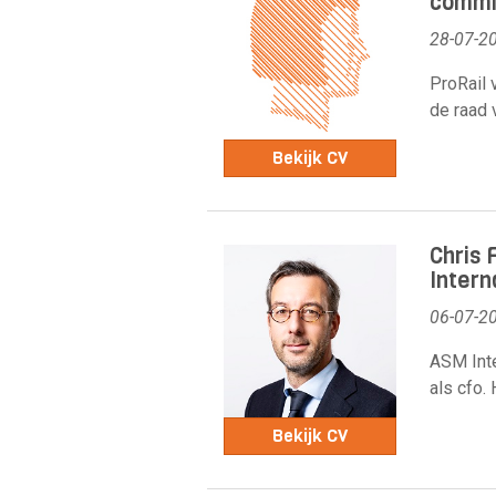
commis
28-07-2
ProRail 
de raad
Bekijk CV
Chris 
Intern
06-07-2
ASM Inte
als cfo. 
Bekijk CV