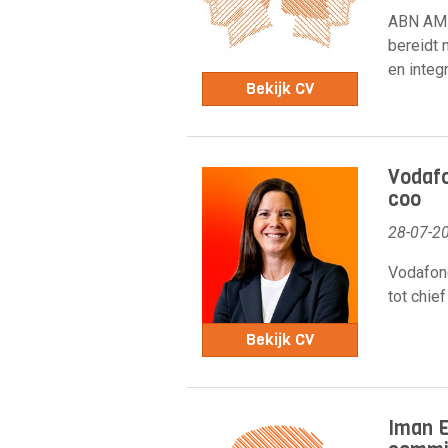
ABN AMR
bereidt 
en integr
Bekijk CV
Vodafo
coo
28-07-2
Vodafone
tot chief
Bekijk CV
Iman E