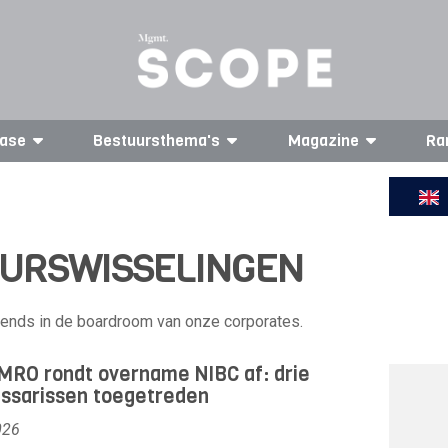
ase
Bestuursthema's
Magazine
Ra
UURSWISSELINGEN
trends in de boardroom van onze corporates.
RO rondt overname NIBC af: drie
ssarissen toegetreden
026