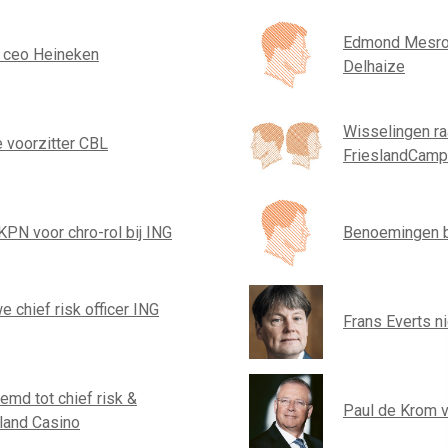
Edmond Mesrob
e ceo Heineken
Delhaize
Wisselingen r
 voorzitter CBL
FrieslandCamp
KPN voor chro-rol bij ING
Benoemingen b
 chief risk officer ING
Frans Everts 
emd tot chief risk &
Paul de Krom v
lland Casino