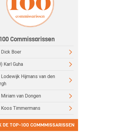
100 Commissarissen
) Dick Boer
0) Karl Guha
) Lodewijk Hijmans van den
rgh
) Miriam van Dongen
) Koos Timmermans
K DE TOP-100 COMMMISSARISSEN