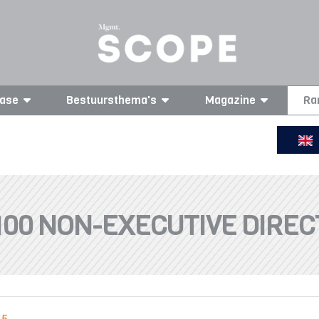
ase
Bestuursthema's
Magazine
Ra
100 NON-EXECUTIVE DIRE