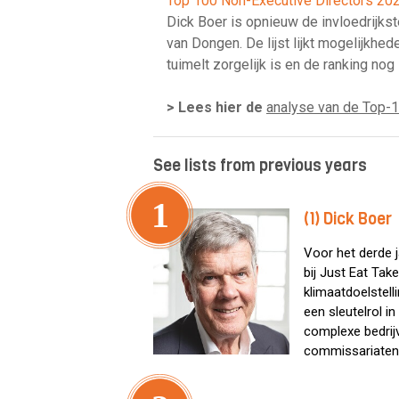
Top 100 Non-Executive Directors 20
Dick Boer is opnieuw de invloedrijk
van Dongen. De lijst lijkt mogelijkhe
tuimelt zorgelijk is en de ranking nog 
> Lees hier de
analyse van de Top-
See lists from previous years
1
(1) Dick Boer
Voor het derde j
bij Just Eat Tak
klimaatdoelstell
een sleutelrol 
complexe bedrijv
commissariaten