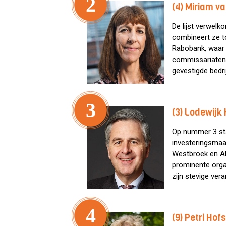
2
(4) Miriam v
De lijst verwelk
combineert ze to
Rabobank, waar 
commissariaten 
gevestigde bedri
3
(3) Lodewijk
Op nummer 3 sta
investeringsmaat
Westbroek en Ah
prominente organ
zijn stevige ver
4
(9) Petri Hof