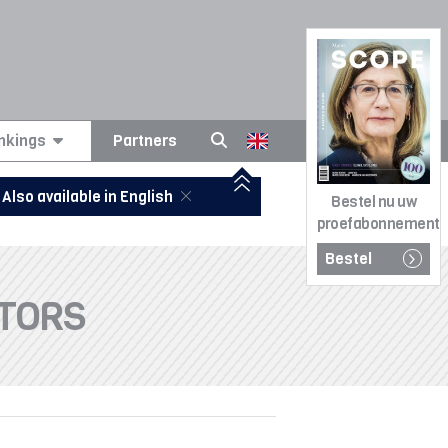
nkings
Partners
Also available in English
Bestel nu uw
proefabonnement
Bestel
CTORS