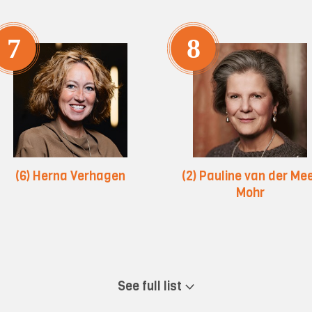
7
8
(6) Herna Verhagen
(2) Pauline van der Me
Mohr
See full list