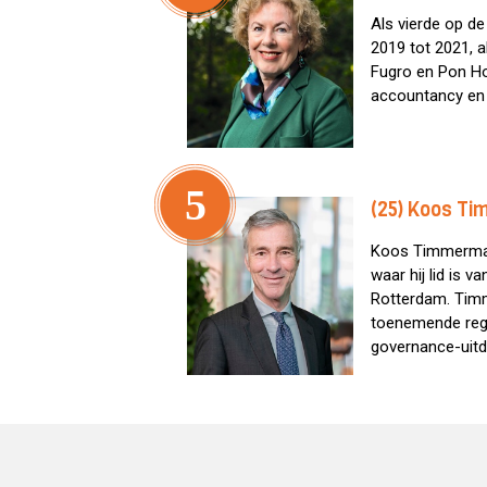
Als vierde op d
2019 tot 2021, a
Fugro en Pon Hol
accountancy en 
5
(25) Koos T
Koos Timmermans
waar hij lid is 
Rotterdam. Timm
toenemende regeld
governance-uitd