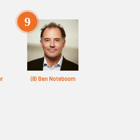
9
10
er
(8) Ben Noteboom
(10) Karl