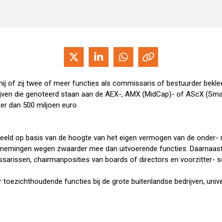
j of zij twee of meer functies als commissaris of bestuurder bekle
rijven die genoteerd staan aan de AEX-, AMX (MidCap)- of AScX (Sma
r dan 500 miljoen euro.
eld op basis van de hoogte van het eigen vermogen van de onder- n
rnemingen wegen zwaarder mee dan uitvoerende functies. Daarnaast
arissen, chairmanposities van boards of directors en voorzitter- s
toezichthoudende functies bij de grote buitenlandse bedrijven, univ