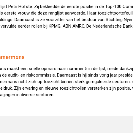
e lijst Petri Hofsté. Zij bekleedde de eerste positie in de Top-100
ls eerste vrouw die deze ranglijst aanvoerde. Haar toezichtportefeu
dings. Daarnaast is ze voorzitter van het bestuur van Stichting Nye
vervulde eerder rollen bij KPMG, ABN AMRO, De Nederlandsche Bank
immermans
 maakt een snelle opmars naar nummer 5 in de lijst, mede dankzij 
van de audit- en riskcommissie. Daarnaast is hij sinds vorig jaar presi
ermans richt zich op toezicht binnen sterk gereguleerde sectoren,
ruk. Zijn ervaring en nieuwe toezichtrollen versterken zijn positie, te
agingen in diverse sectoren.