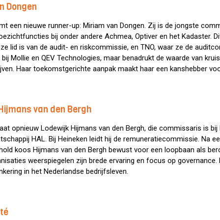
an Dongen
omt een nieuwe runner-up: Miriam van Dongen. Zij is de jongste comm
ezichtfuncties bij onder andere Achmea, Optiver en het Kadaster. Dit
ze lid is van de audit- en riskcommissie, en TNO, waar ze de auditc
bij Mollie en QEV Technologies, maar benadrukt de waarde van kruis
jven. Haar toekomstgerichte aanpak maakt haar een kanshebber voor d
 Hijmans van den Bergh
at opnieuw Lodewijk Hijmans van den Bergh, die commissaris is bij
schappij HAL. Bij Heineken leidt hij de remuneratiecommissie. Na ee
old koos Hijmans van den Bergh bewust voor een loopbaan als beroe
isaties weerspiegelen zijn brede ervaring en focus op governance. Hi
ankering in het Nederlandse bedrijfsleven.
sté