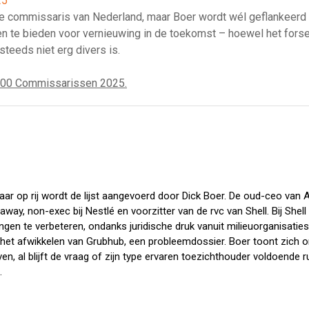
25
ste commissaris van Nederland, maar Boer wordt wél geflankeer
den te bieden voor vernieuwing in de toekomst – hoewel het forse 
steeds niet erg divers is.
100 Commissarissen 2025.
aar op rij wordt de lijst aangevoerd door Dick Boer. De oud-ceo van
eaway, non-exec bij Nestlé en voorzitter van de rvc van Shell. Bij Shel
ingen te verbeteren, ondanks juridische druk vanuit milieuorganisaties
in het afwikkelen van Grubhub, een probleemdossier. Boer toont zich 
en, al blijft de vraag of zijn type ervaren toezichthouder voldoende 
.