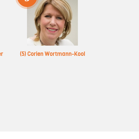
er
(5) Corien Wortmann-Kool
(24) Marjan