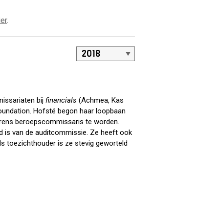
ier
.
issariaten bij
financials
(Achmea, Kas
oundation. Hofsté begon haar loopbaan
vorens beroepscommissaris te worden.
id is van de auditcommissie. Ze heeft ook
ls toezichthouder is ze stevig geworteld