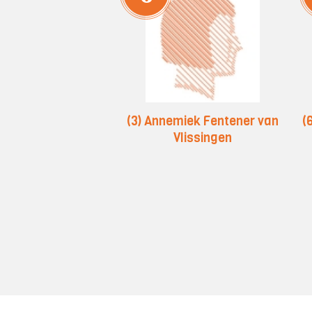
(3) Annemiek Fentener van
(
Vlissingen