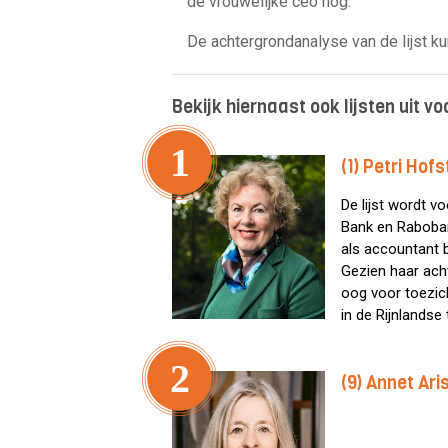
de vrouwelijke ceo nog.
De achtergrondanalyse van de lijst ku
Bekijk hiernaast ook lijsten uit 
1
(1) Petri Hofs
De lijst wordt v
Bank en Raboban
als accountant
Gezien haar acht
oog voor toezic
in de Rijnlandse 
2
(9) Annet Ari