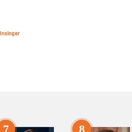
 Insinger
7
8