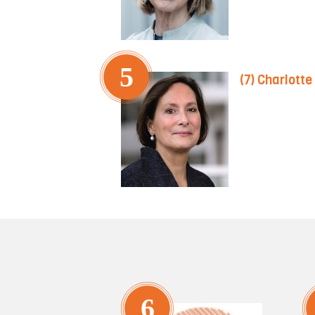
5
(7) Charlotte
6