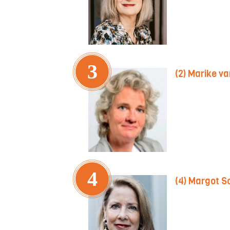
3
(2) Marike va
4
(4) Margot 