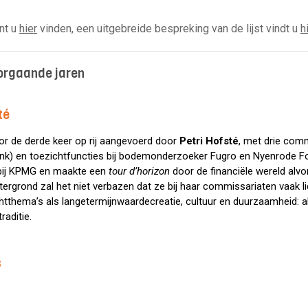
nt u
hier
vinden, een uitgebreide bespreking van de lijst vindt u
h
voorgaande jaren
té
oor de derde keer op rij aangevoerd door
Petri Hofsté
, met drie comm
k) en toezichtfuncties bij bodemonderzoeker Fugro en Nyenrode F
 bij KPMG en maakte een
tour d’horizon
door de financiële wereld al
ergrond zal het niet verbazen dat ze bij haar commissariaten vaak l
htthema’s als langetermijnwaardecreatie, cultuur en duurzaamheid: a
traditie.
s