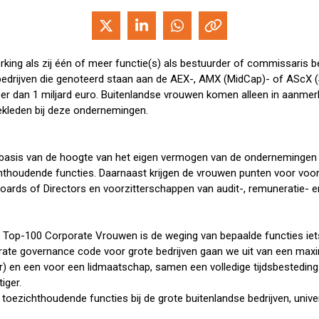
king als zij één of meer functie(s) als bestuurder of commissaris b
 bedrijven die genoteerd staan aan de AEX-, AMX (MidCap)- of AScX 
 dan 1 miljard euro. Buitenlandse vrouwen komen alleen in aanmerki
ekleden bij deze ondernemingen.
basis van de hoogte van het eigen vermogen van de ondernemingen w
thoudende functies. Daarnaast krijgen de vrouwen punten voor voor
ards of Directors en voorzitterschappen van audit-, remuneratie- 
e
Top-100 Corporate Vrouwen is de weging van bepaalde functies iets
orate governance code voor grote bedrijven gaan we uit van een max
) en een voor een lidmaatschap, samen een volledige tijdsbesteding. E
iger.
oezichthoudende functies bij de grote buitenlandse bedrijven, unive