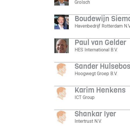
Grolsch
Boudewijn Siem
Havenbedrijf Rotterdam N.V
Paul van Gelder
HES International B.V.
Sander Hulsebo
Hoogwegt Groep B.V.
Karim Henkens
ICT Group
Shankar Iyer
Intertrust N.V.