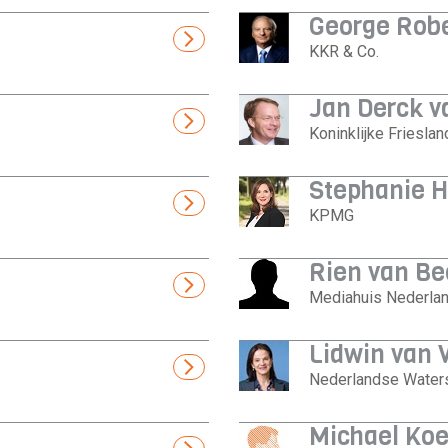
George Rob
KKR & Co.
Jan Derck 
Koninklijke Friesla
Stephanie H
KPMG
Rien van B
Mediahuis Nederla
Lidwin van 
Nederlandse Water
Michael Koe