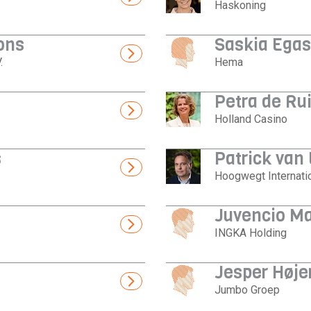
Haskoning
ons
Saskia Egas
.
Hema
Petra de Rui
Holland Casino
s
Patrick van
Hoogwegt Internati
Juvencio M
INGKA Holding
Jesper Høje
Jumbo Groep