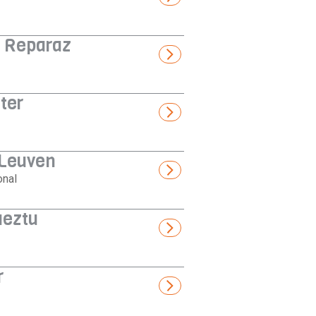
 Reparaz
ter
 Leuven
onal
aeztu
r