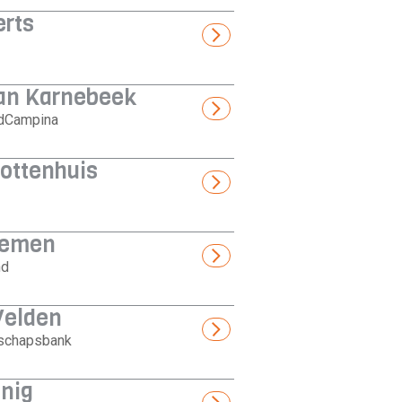
erts
van Karnebeek
ndCampina
ottenhuis
eemen
nd
Velden
schapsbank
nig