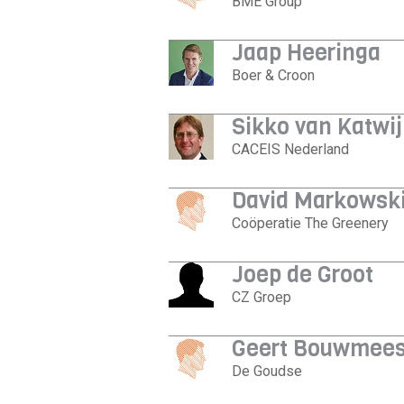
BME Group
Jaap Heeringa
Boer & Croon
Sikko van Katwi
CACEIS Nederland
David Markowsk
Coöperatie The Greenery
Joep de Groot
CZ Groep
Geert Bouwmees
De Goudse