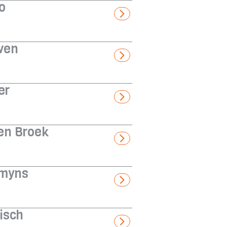
o
ven
er
en Broek
rmyns
isch