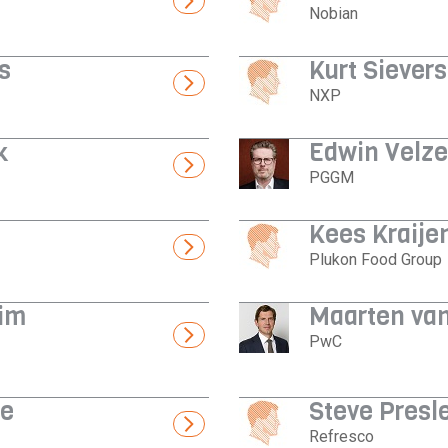
Nobian
s
Kurt Sievers
NXP
k
Edwin Velze
PGGM
Kees Kraije
Plukon Food Group
eim
Maarten van
PwC
ne
Steve Presl
Refresco