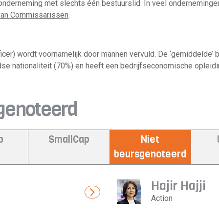
 onderneming met slechts één bestuurslid. In veel ondernemin
van Commissarissen
.
ficer) wordt voornamelijk door mannen vervuld. De ‘gemiddelde’
dse nationaliteit (70%) en heeft een bedrijfseconomische opleidi
sgenoteerd
p
SmallCap
Niet
beursgenoteerd
Hajir Hajji
Action