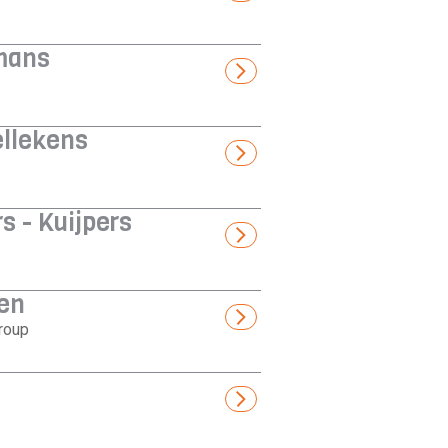
mans
llekens
s - Kuijpers
en
roup