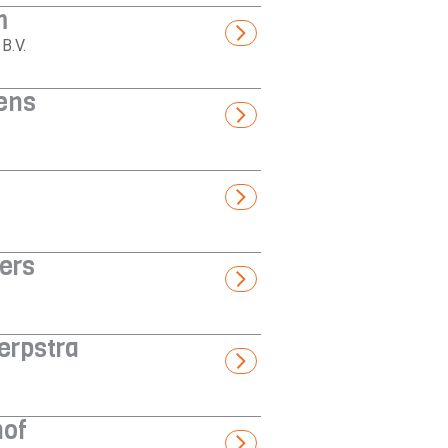
m
B.V.
ens
ers
erpstra
hof