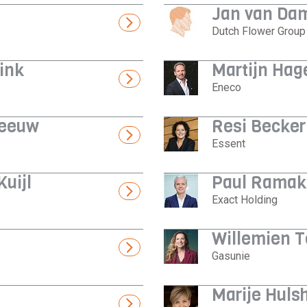
Jan van Da
Dutch Flower Group 
ink
Martijn Hag
Eneco
Leeuw
Resi Becker
Essent
Kuijl
Paul Ramak
Exact Holding
Willemien T
Gasunie
Marije Huls