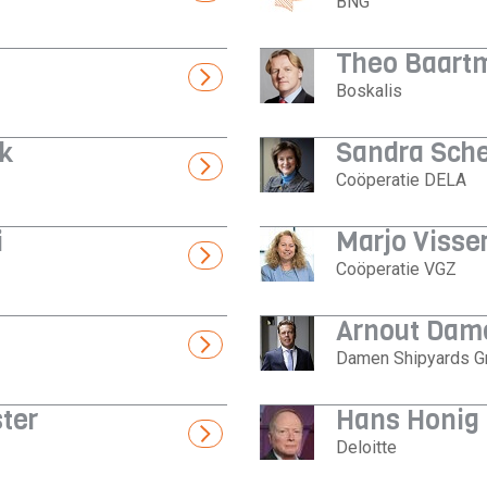
BNG
Theo Baart
Boskalis
jk
Sandra Sche
Coöperatie DELA
i
Marjo Visser
Coöperatie VGZ
Arnout Dam
Damen Shipyards G
ter
Hans Honig
Deloitte