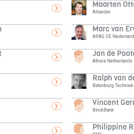
Maarten Ott
Alliander
n
Marc van Er
ARAG SE Nederland
t
Jan de Poot
Athora Netherlands
Ralph van d
Batenburg Techniek
Vincent Ge
BinckBank
Philippine R