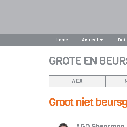
Home
Actueel
Dat
GROTE EN BEUR
AEX
Groot niet beurs
A&O Shearman