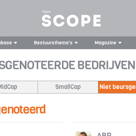
abase
Bestuursthema's
Magazine
SGENOTEERDE BEDRIJVEN
MidCap
SmallCap
Niet beursg
genoteerd
ABP